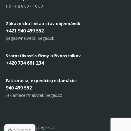
Po - Pá 8:00 - 16:00
Zákaznícka linka
a stav objednávok:
+421 940 499 552
pegas@nabytok-pegas.sk
Starostlivosť o firmy a živnostníkov
+420 734 661 234
Fakturácia, expedície,
reklamácie:
940 499 552
reklamace@nabytek-pegas.cz
© 2017 Nabytek-pegas.cz
Súkromie