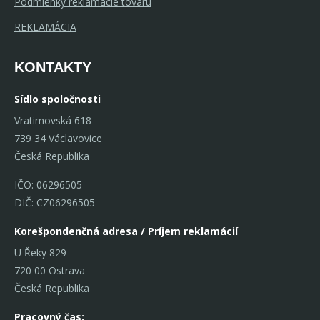
Podmienky reklamácie tovaru
REKLAMÁCIA
KONTAKTY
Sídlo spoločnosti
Vratimovská 618
739 34 Václavovice
Česká Republika
IČO: 06296505
DIČ: CZ06296505
Korešpondenčná adresa / Príjem reklamácií
U Řeky 829
720 00 Ostrava
Česká Republika
Pracovný čas: