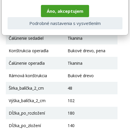
Nohy
Bukové drevo
Áno, akceptujem
Výška po sedadlo
41
Podrobné nastavenia s vysvetlením
Konštrukcia sedadla
Pena, Nábytková doska
Čalúnenie sedadiel
Tkanina
Konštrukcia operadla
Bukové drevo, pena
Čalúnenie operadla
Tkanina
Rámová konštrukcia
Bukové drevo
Šírka_balíčka_2_cm
48
Výška_balíčka_2_cm
102
Dĺžka_po_rozložení
180
Dĺžka_po_zložení
140