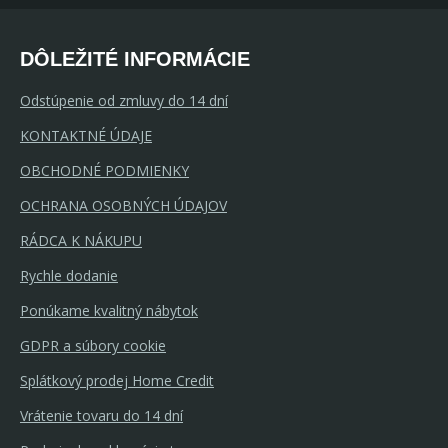
DÔLEŽITÉ INFORMÁCIE
Odstúpenie od zmluvy do 14 dní
KONTAKTNÉ ÚDAJE
OBCHODNÉ PODMIENKY
OCHRANA OSOBNÝCH ÚDAJOV
RÁDCA K NÁKUPU
Rychle dodanie
Ponúkame kvalitný nábytok
GDPR a súbory cookie
Splátkový prodej Home Credit
Vrátenie tovaru do 14 dní