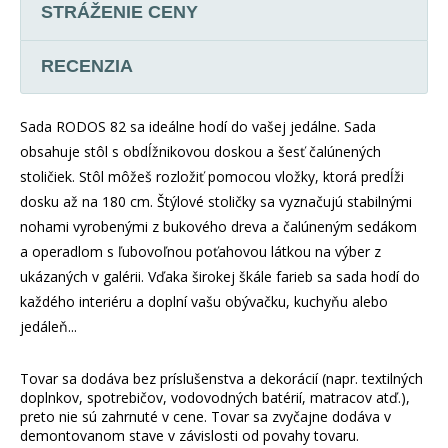
STRÁŽENIE CENY
RECENZIA
Sada RODOS 82 sa ideálne hodí do vašej jedálne. Sada
obsahuje stôl s obdĺžnikovou doskou a šesť čalúnených
stoličiek. Stôl môžeš rozložiť pomocou vložky, ktorá predĺži
dosku až na 180 cm. Štýlové stoličky sa vyznačujú stabilnými
nohami vyrobenými z bukového dreva a čalúneným sedákom
a operadlom s ľubovoľnou poťahovou látkou na výber z
ukázaných v galérii. Vďaka širokej škále farieb sa sada hodí do
každého interiéru a doplní vašu obývačku, kuchyňu alebo
jedáleň...
Tovar sa dodáva bez príslušenstva a dekorácií (napr. textilných
doplnkov, spotrebičov, vodovodných batérií, matracov atď.),
preto nie sú zahrnuté v cene. Tovar sa zvyčajne dodáva v
demontovanom stave v závislosti od povahy tovaru.