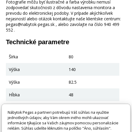
Fotografie môžu byť ilustračné a farba výrobku nemusí
zodpovedať skutočnosti z dôvodu nastavenia monitora a
prevodu do elektronickej podoby. V prípade akýchkoľvek
nejasností alebo otázok kontaktujte naše klientske centrum:
pegas@nabytok-pegas.sk , alebo zavolajte na číslo 940 499
552 .
Technické parametre
Šírka
80
Výška
140
Výška
82.5
Hĺbka
48
Farba
Lefkas
Nábytok Pegas a partneri potrebujú Váš súhlas na využitie
jednotlivých údajov, aby Vám okrem iného mohli ukazovať
Hlavná farba
Lefkas
informácie týkajúce sa Vašich záujmov pomocou personalizácie
reklám. Súhlas udelíte kliknutím na políčko "Áno, súhlasím".