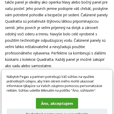
takže panel je ideálny ako opierka hlavy alebo bočný panel pre
vašu posteľ. Jeho povrch jemne podoprie váš chrbát, poskytne
vám potrebné pohodlie a bezpečie pri sedení. Čalúnené panely
Quadratta sú potiahnuté štýlovou látkou pripomínajúcou
semiš. Jeho povrch je veľmi príjemný na dotyk a zároveň
odolný voči oderu a treniu. Navyše bolo celé vyrobené s
použitím technológie odpudzujúcej vodu. Čalúnené panely sú
veľmi ľahko inštalovateľné a nevyžadujú použitie
profesionálneho vybavenia. Perfektne sa kombinujú s ďalšími
kúskami z kolekcie Quadratta. Každý panel je možné zakúpiť
ako sadu alebo samostatne.
Nábytok Pegas a partneri potrebujú Váš súhlas na využitie
Tovar sa dodáva bez príslušenstva a dekorácií (napr. textilných
jednotlivých údajov, aby Vám okrem iného mohli ukazovať
doplnkov, spotrebičov, vodovodných batérií, matracov atď.),
informácie týkajúce sa Vašich záujmov pomocou personalizácie
preto nie sú zahrnuté v cene. Tovar sa zvyčajne dodáva v
reklám. Súhlas udelíte kliknutím na políčko "Áno, súhlasím".
demontovanom stave v závislosti od povahy tovaru.
Fotografie môžu byť ilustračné a farba výrobku nemusí
zodpovedať skutočnosti z dôvodu nastavenia monitora a
Áno, akceptujem
prevodu do elektronickej podoby. V prípade akýchkoľvek
nejasností alebo otázok kontaktujte naše klientske centrum: