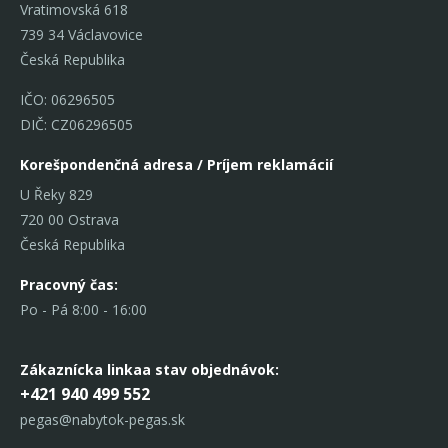
Vratimovská 618
739 34 Václavovice
Česká Republika
IČO: 06296505
DIČ: CZ06296505
Korešpondenčná adresa / Príjem reklamácií
U Řeky 829
720 00 Ostrava
Česká Republika
Pracovný čas:
Po - Pá 8:00 - 16:00
Zákaznícka linka
a stav objednávok:
+421 940 499 552
pegas@nabytok-pegas.sk