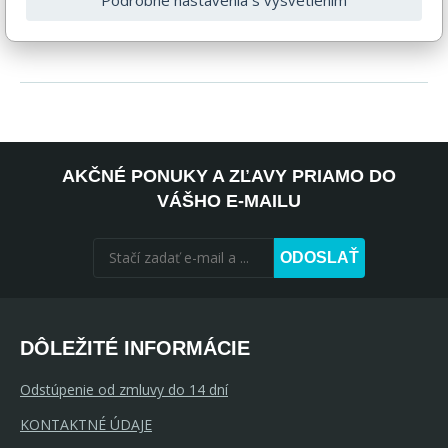
Podrobné nastavenia s vysvetlením
pegas@nabytok-pegas.sk , alebo zavolajte na číslo 940 499
552 .
AKČNÉ PONUKY A ZĽAVY PRIAMO DO
VÁŠHO E-MAILU
ODOSLAŤ
DÔLEŽITÉ INFORMÁCIE
Odstúpenie od zmluvy do 14 dní
KONTAKTNÉ ÚDAJE