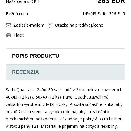
263
EUR
Naša cena s DPH
Bežná cena:
14%
(43 EUR)
306 EUR
Zaslať e-mailom
Otázka na predávajúceho
Tlačiť
POPIS PRODUKTU
RECENZIA
Sada Quadratta 240x180 sa skladá z 24 panelov o rozmeroch
40x40 (12 ks) a 50x40 (12 ks). Panel Quadrattawall má
základňu vyrobenú z MDF dosky. Použitá súčasť je ľahká, aby
nezaťažovala stenu, a vysoko odolná, aby sa zabránilo
mechanickému poškodeniu. Základňa je pokrytá 3 cm hrubou
vrstvou peny T21. Materiál je príjemný na dotyk a flexibilný,