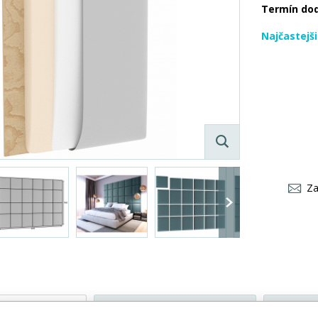
Termín do
Najčastejš
Za
PRODUKTU
STRÁŽENIE CENY
REC