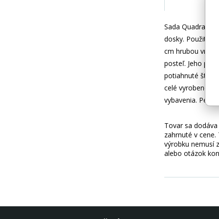
Sada Quadratta 2
dosky. Použitá s
cm hrubou vrstvou
posteľ. Jeho pov
potiahnuté štýlo
celé vyrobené s 
vybavenia. Perfe
Tovar sa dodáva b
zahrnuté v cene.
výrobku nemusí z
alebo otázok kon