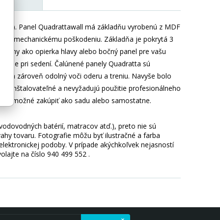
12 ks). Panel Quadrattawall má základňu vyrobenú z MDF
ránilo mechanickému poškodeniu. Základňa je pokrytá 3
 ideálny ako opierka hlavy alebo bočný panel pre vašu
pečie pri sedení. Čalúnené panely Quadratta sú
tyk a zároveň odolný voči oderu a treniu. Navyše bolo
hko inštalovateľné a nevyžadujú použitie profesionálneho
el je možné zakúpiť ako sadu alebo samostatne.
 vodovodných batérií, matracov atď.), preto nie sú
hy tovaru. Fotografie môžu byť ilustračné a farba
ektronickej podoby. V prípade akýchkoľvek nejasností
lajte na číslo 940 499 552 .