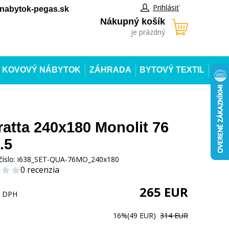
Prihlásiť
abytok-pegas.sk
Nákupný košík
je prázdný
KOVOVÝ NÁBYTOK
ZÁHRADA
BYTOVÝ TEXTIL
atta 240x180 Monolit 76
.5
číslo:
i638_SET-QUA-76MO_240x180
0 recenzia
265
EUR
s DPH
16%
(49 EUR)
314 EUR