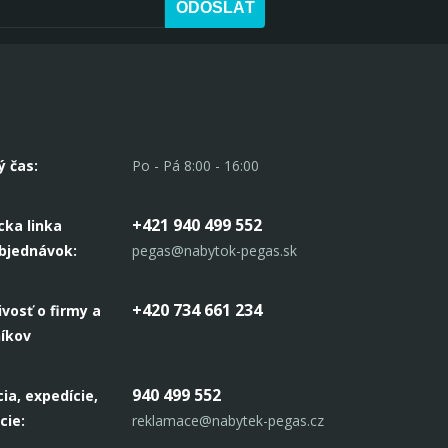
ODOSLAŤ
ý čas:
Po - Pá 8:00 - 16:00
+421 940 499 552
cka linka
objednávok:
pegas@nabytok-pegas.sk
+420 734 661 234
ivosť o firmy a
níkov
940 499 552
ia, expedície,
cie:
reklamace@nabytek-pegas.cz