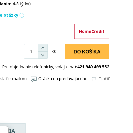
dania:
4-8 týdnů
ie otázky
HomeCredit
ks
DO KOŠÍKA
Pre objednanie telefonicky, volajte na
+421 940 499 552
slať e-mailom
Otázka na predávajúceho
Tlačiť
ENZIA