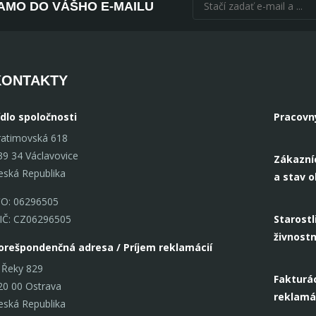
AMO DO VÁŠHO E-MAILU
KONTAKTY
ídlo spoločnosti
Pracovn
ratimovská 618
39 34 Václavovice
Zákazní
eská Republika
a stav 
ČO: 06296505
IČ: CZ06296505
Starostl
živnost
orešpondenčná adresa / Príjem reklamácií
 Řeky 829
Fakturác
20 00 Ostrava
reklamá
eská Republika