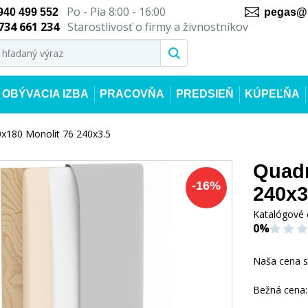
Po - Pia 8:00 - 16:00
940 499 552
pegas@n
734 661 234
Starostlivosť o firmy a živnostníkov
OBÝVACIA IZBA
PRACOVŇA
PREDSIEŇ
KÚPEĽŇA
x180 Monolit 76 240x3.5
Quadr
-
16
%
240x3
Katalógové 
0%
Naša cena 
Bežná cena: