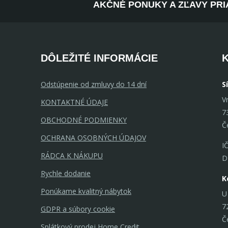
AKČNÉ PONUKY A ZĽAVY PRI
DÔLEŽITÉ INFORMÁCIE
Odstúpenie od zmluvy do 14 dní
S
V
KONTAKTNÉ ÚDAJE
7
OBCHODNÉ PODMIENKY
Č
OCHRANA OSOBNÝCH ÚDAJOV
I
RÁDCA K NÁKUPU
D
Rychle dodanie
K
Ponúkame kvalitný nábytok
U
7
GDPR a súbory cookie
Č
Splátkový prodej Home Credit