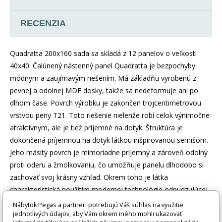
RECENZIA
Quadratta 200x160 sada sa skladá z 12 panelov o veľkosti
40x40. Čalúnený nástenný panel Quadratta je bezpochyby
módnym a zaujímavým riešením. Má základňu vyrobenú z
pevnej a odolnej MDF dosky, takže sa nedeformuje ani po
dlhom čase. Povrch výrobku je zakončen trojcentimetrovou
vrstvou peny T21. Toto riešenie nielenže robí celok výnimočne
atraktívnym, ale je tiež príjemné na dotyk. Štruktúra je
dokončená príjemnou na dotyk látkou inšpirovanou semišom.
Jeho mäsitý povrch je mimoriadne príjemný a zároveň odolný
proti oderu a žmolkovaniu, čo umožňuje panelu dlhodobo si
zachovať svoj krásny vzhľad. Okrem toho je látka
charakteristická použitím modernej technológie odpudzujúcej
vodu (hydrofóbnej). Panely sa ľahko inštalujú bez použitia
Nábytok Pegas a partneri potrebujú Váš súhlas na využitie
profesionálneho vybavenia, možno ich kombinovať a miešať s
jednotlivých údajov, aby Vám okrem iného mohli ukazovať