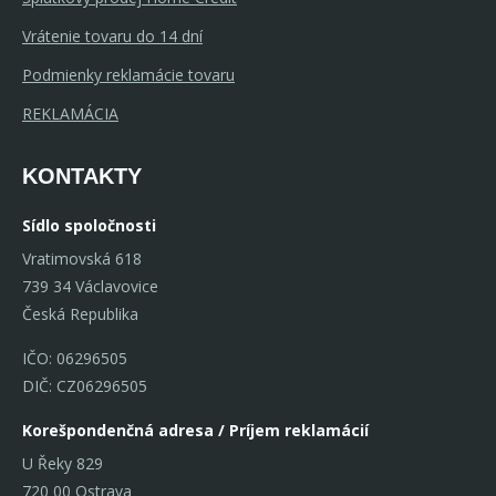
Vrátenie tovaru do 14 dní
Podmienky reklamácie tovaru
REKLAMÁCIA
KONTAKTY
Sídlo spoločnosti
Vratimovská 618
739 34 Václavovice
Česká Republika
IČO: 06296505
DIČ: CZ06296505
Korešpondenčná adresa / Príjem reklamácií
U Řeky 829
720 00 Ostrava