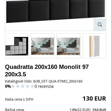
Quadratta 200x160 Monolit 97
200x3.5
Katalógové číslo:
i638_SET-QUA-97MO_200x160
0%
0 recenzia
130
EUR
Naša cena s DPH
Bežná cena:
14%
(22 EUR)
152 EUR