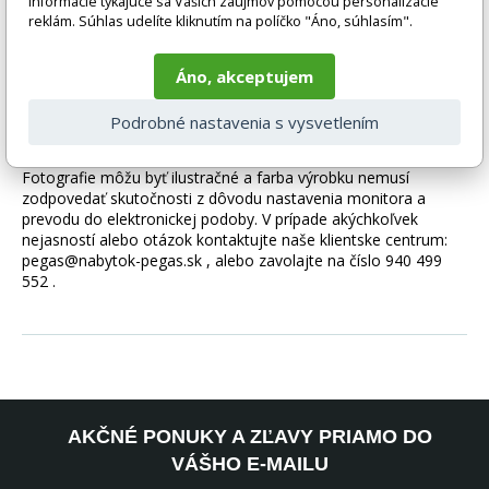
informácie týkajúce sa Vašich záujmov pomocou personalizácie
ďalšími kusmi z kolekcie Quadratta. Každý panel je možné
reklám. Súhlas udelíte kliknutím na políčko "Áno, súhlasím".
zakúpiť ako sadu alebo samostatne.
Áno, akceptujem
Tovar sa dodáva bez príslušenstva a dekorácií (napr. textilných
doplnkov, spotrebičov, vodovodných batérií, matracov atď.),
Podrobné nastavenia s vysvetlením
preto nie sú zahrnuté v cene. Tovar sa zvyčajne dodáva v
demontovanom stave v závislosti od povahy tovaru.
Fotografie môžu byť ilustračné a farba výrobku nemusí
zodpovedať skutočnosti z dôvodu nastavenia monitora a
prevodu do elektronickej podoby. V prípade akýchkoľvek
nejasností alebo otázok kontaktujte naše klientske centrum:
pegas@nabytok-pegas.sk , alebo zavolajte na číslo 940 499
552 .
AKČNÉ PONUKY A ZĽAVY PRIAMO DO
VÁŠHO E-MAILU