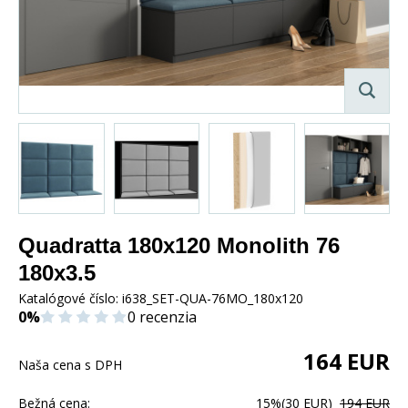
Quadratta 180x120 Monolith 76
180x3.5
Katalógové číslo:
i638_SET-QUA-76MO_180x120
0%
0 recenzia
164
EUR
Naša cena s DPH
Bežná cena:
15%
(30 EUR)
194 EUR