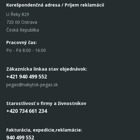
Korešpondenčná adresa / Príjem reklamácií
U Řeky 829
720 00 Ostrava
Česká Republika
Pracovný čas:
Po - Pá 8:00 - 16:00
Zákaznícka linka
a stav objednávok:
+421 940 499 552
pegas@nabytok-pegas.sk
Starostlivosť o firmy a živnostníkov
+420 734 661 234
Fakturácia, expedície,
reklamácie:
940 499 552