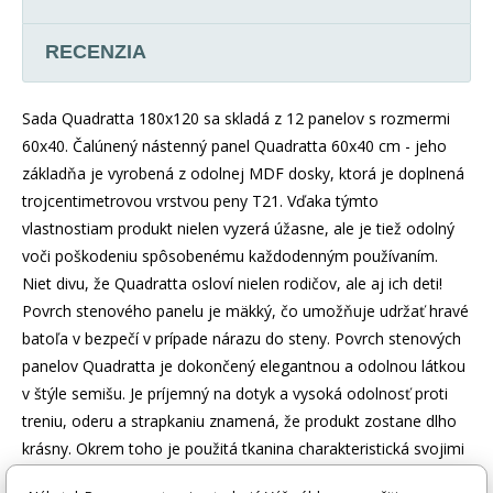
RECENZIA
Sada Quadratta 180x120 sa skladá z 12 panelov s rozmermi
60x40. Čalúnený nástenný panel Quadratta 60x40 cm - jeho
základňa je vyrobená z odolnej MDF dosky, ktorá je doplnená
trojcentimetrovou vrstvou peny T21. Vďaka týmto
vlastnostiam produkt nielen vyzerá úžasne, ale je tiež odolný
voči poškodeniu spôsobenému každodenným používaním.
Niet divu, že Quadratta osloví nielen rodičov, ale aj ich deti!
Povrch stenového panelu je mäkký, čo umožňuje udržať hravé
batoľa v bezpečí v prípade nárazu do steny. Povrch stenových
panelov Quadratta je dokončený elegantnou a odolnou látkou
v štýle semišu. Je príjemný na dotyk a vysoká odolnosť proti
treniu, oderu a strapkaniu znamená, že produkt zostane dlho
krásny. Okrem toho je použitá tkanina charakteristická svojimi
vodoodpudivými vlastnosťami. To znamená, že neabsorbuje