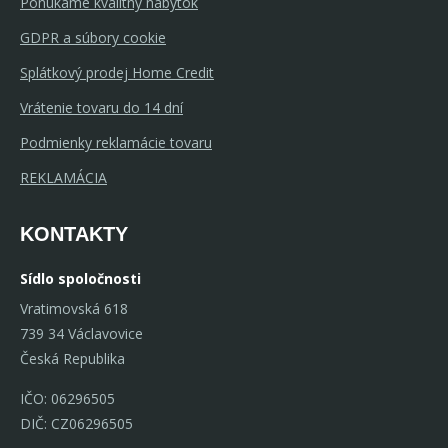
Ponúkame kvalitný nábytok
GDPR a súbory cookie
Splátkový prodej Home Credit
Vrátenie tovaru do 14 dní
Podmienky reklamácie tovaru
REKLAMÁCIA
KONTAKTY
Sídlo spoločnosti
Vratimovská 618
739 34 Václavovice
Česká Republika
IČO: 06296505
DIČ: CZ06296505