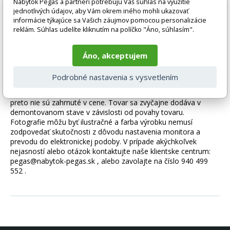
Nábytok Pegas a partneri potrebujú Váš súhlas na využitie
tekutiny ani špinu, čo vám umožňuje ľahko udržiavať celú vec
jednotlivých údajov, aby Vám okrem iného mohli ukazovať
čistú. Čalúnené panely je možné zostaviť rýchlo a jednoducho
informácie týkajúce sa Vašich záujmov pomocou personalizácie
reklám. Súhlas udelíte kliknutím na políčko "Áno, súhlasím".
bez použitia profesionálneho vybavenia. Panel vytvorí krásnu
kombináciu s ďalšími kúskami z kolekcie Quadratta. Každý
Áno, akceptujem
panel je možné zakúpiť ako sadu alebo samostatne.
Podrobné nastavenia s vysvetlením
Tovar sa dodáva bez príslušenstva a dekorácií (napr. textilných
doplnkov, spotrebičov, vodovodných batérií, matracov atď.),
preto nie sú zahrnuté v cene. Tovar sa zvyčajne dodáva v
demontovanom stave v závislosti od povahy tovaru.
Fotografie môžu byť ilustračné a farba výrobku nemusí
zodpovedať skutočnosti z dôvodu nastavenia monitora a
prevodu do elektronickej podoby. V prípade akýchkoľvek
nejasností alebo otázok kontaktujte naše klientske centrum:
pegas@nabytok-pegas.sk , alebo zavolajte na číslo 940 499
552 .