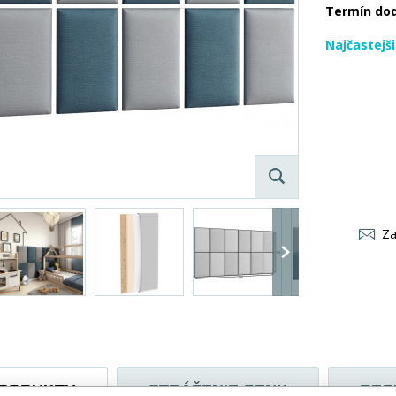
Termín do
Najčastejš
Za
PRODUKTU
STRÁŽENIE CENY
REC