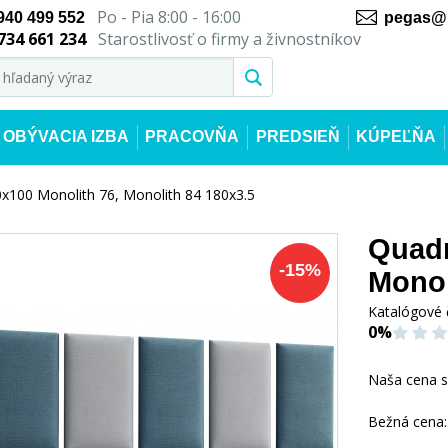
Po - Pia 8:00 - 16:00
940 499 552
pegas@n
734 661 234
Starostlivosť o firmy a živnostníkov
OBÝVACIA IZBA
PRACOVŇA
PREDSIEŇ
KÚPEĽŇA
x100 Monolith 76, Monolith 84 180x3.5
Quadr
-
15
%
Monol
Katalógové 
0%
Naša cena 
Bežná cena: