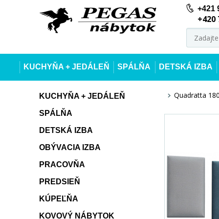
+421 
+420 
KUCHYŇA + JEDÁLEŇ
SPÁLŇA
DETSKÁ IZBA
Quadratta 180
KUCHYŇA + JEDÁLEŇ
SPÁLŇA
DETSKÁ IZBA
OBÝVACIA IZBA
PRACOVŇA
PREDSIEŇ
KÚPEĽŇA
KOVOVÝ NÁBYTOK