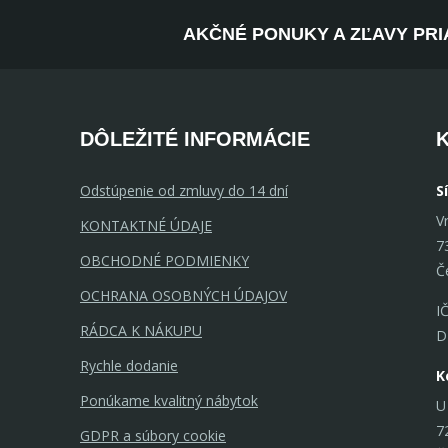
AKČNÉ PONUKY A ZĽAVY PRI
DÔLEŽITÉ INFORMÁCIE
Odstúpenie od zmluvy do 14 dní
S
V
KONTAKTNÉ ÚDAJE
7
OBCHODNÉ PODMIENKY
Č
OCHRANA OSOBNÝCH ÚDAJOV
I
RÁDCA K NÁKUPU
D
Rychle dodanie
K
Ponúkame kvalitný nábytok
U
7
GDPR a súbory cookie