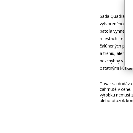
Sada Quadratta 
vytvoreného s 3 
batoľa vyhne slzá
miestach - e.g. z
čalúnených panel
a treniu, ale tie
bezchybný vzhľad
ostatnými kúskam
Tovar sa dodáva b
zahrnuté v cene.
výrobku nemusí z
alebo otázok kon