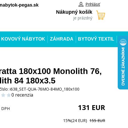
Prihlásiť
abytok-pegas.sk
Nákupný košík
je prázdný
KOVOVÝ NÁBYTOK
ZÁHRADA
BYTOVÝ TEXTIL
atta 180x100 Monolith 76,
ith 84 180x3.5
číslo:
i638_SET-QUA-76MO-84MO_180x100
0 recenzia
131
EUR
s DPH
15%
(24 EUR)
155 EUR