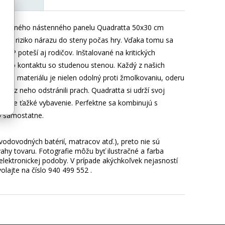
čalúneného nástenného panelu Quadratta 50x30 cm
uje riziko nárazu do steny počas hry. Vďaka tomu sa
TAP poteší aj rodičov. Inštalované na kritických
tane do kontaktu so studenou stenou. Každý z našich
tého materiálu je nielen odolný proti žmolkovaniu, oderu
 ste z neho odstránili prach. Quadratta si udrží svoj
žiadne ťažké vybavenie. Perfektne sa kombinujú s
o samostatne.
 vodovodných batérií, matracov atď.), preto nie sú
hy tovaru. Fotografie môžu byť ilustračné a farba
ektronickej podoby. V prípade akýchkoľvek nejasností
lajte na číslo 940 499 552 .