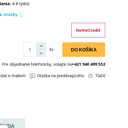
dania:
4-8 týdnů
ie otázky
HomeCredit
ks
DO KOŠÍKA
Pre objednanie telefonicky, volajte na
+421 940 499 552
slať e-mailom
Otázka na predávajúceho
Tlačiť
ENZIA