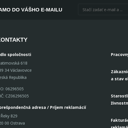
AMO DO VÁŠHO E-MAILU
KONTAKTY
ídlo spoločnosti
Pracovn
ratimovská 618
39 34 Václavovice
Zákazní
eská Republika
a stav 
ČO: 06296505
IČ: CZ06296505
Starostl
živnost
orešpondenčná adresa / Príjem reklamácií
 Řeky 829
Fakturác
20 00 Ostrava
reklamá