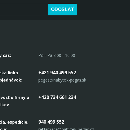
ODOSLAŤ
ý čas:
Po - Pá 8:00 - 16:00
+421 940 499 552
cka linka
objednávok:
pegas@nabytok-pegas.sk
+420 734 661 234
ivosť o firmy a
níkov
940 499 552
ia, expedície,
cie:
reklamace@nabytek-pegas.cz