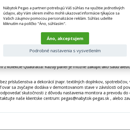
Nábytok Pegas a partneri potrebujú Váš súhlas na využitie jednotlivých
údajov, aby Vám okrem iného mohli ukazovať informácie týkajúce sa
180x100 sa skladá z 12 panelov s rozmerom 50x30. Mäkký vnútro - 
Vašich záujmov pomocou personalizácie reklám. Súhlas udelíte
cm hrubou penou T21 a ľahkou a odolnou MDF doskou - účinne elimin
kliknutím na políčko "Áno, súhlasím".
m a modrinám! Atraktívny dizajn a široká škála farieb dostupných v EL
a detskou postieľkou - panely tiež znížia riziko, že sa vaše dieťa dos
Áno, akceptujem
ov je potiahnutý príjemnou na dotyk, semišovou látkou. Povrch použi
Podrobné nastavenia s vysvetlením
ž vykazuje vodeodolné vlastnosti. Panel môžete tiež mokro vyčistiť, aby
 po dlhú dobu! Inštalácia čalúnených panelov je rýchla a nevyžaduje 
i z kolekcie Quadratta. Každý panel je možné zakúpiť ako sadu aleb
ez príslušenstva a dekorácií (napr. textilných doplnkov, spotrebičov,
 Tovar sa zvyčajne dodáva v demontovanom stave v závislosti od pova
odpovedať skutočnosti z dôvodu nastavenia monitora a prevodu do el
taktujte naše klientske centrum: pegas@nabytok-pegas.sk , alebo zavo