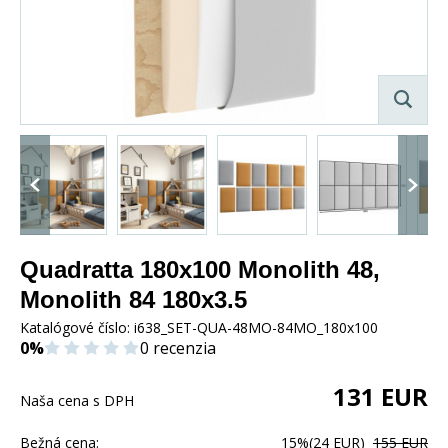
Quadratta 180x100 Monolith 48,
Monolith 84 180x3.5
Katalógové číslo:
i638_SET-QUA-48MO-84MO_180x100
0%
0 recenzia
131
EUR
Naša cena s DPH
Bežná cena:
15%
(24 EUR)
155 EUR