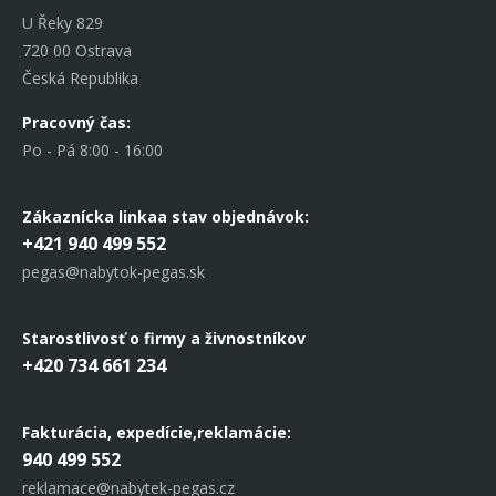
U Řeky 829
720 00 Ostrava
Česká Republika
Pracovný čas:
Po - Pá 8:00 - 16:00
Zákaznícka linka
a stav objednávok:
+421 940 499 552
pegas@nabytok-pegas.sk
Starostlivosť o firmy a živnostníkov
+420 734 661 234
Fakturácia, expedície,
reklamácie:
940 499 552
reklamace@nabytek-pegas.cz