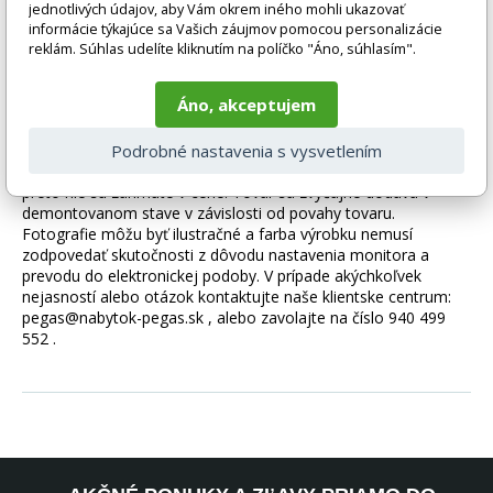
vzhľad po dlhú dobu! Inštalácia čalúnených panelov je rýchla a
jednotlivých údajov, aby Vám okrem iného mohli ukazovať
informácie týkajúce sa Vašich záujmov pomocou personalizácie
nevyžaduje žiadne ťažké vybavenie. Perfektne sa kombinujú s
reklám. Súhlas udelíte kliknutím na políčko "Áno, súhlasím".
ostatnými kúskami z kolekcie Quadratta. Každý panel je
možné zakúpiť ako sadu alebo samostatne.
Áno, akceptujem
Tovar sa dodáva bez príslušenstva a dekorácií (napr. textilných
Podrobné nastavenia s vysvetlením
doplnkov, spotrebičov, vodovodných batérií, matracov atď.),
preto nie sú zahrnuté v cene. Tovar sa zvyčajne dodáva v
demontovanom stave v závislosti od povahy tovaru.
Fotografie môžu byť ilustračné a farba výrobku nemusí
zodpovedať skutočnosti z dôvodu nastavenia monitora a
prevodu do elektronickej podoby. V prípade akýchkoľvek
nejasností alebo otázok kontaktujte naše klientske centrum:
pegas@nabytok-pegas.sk , alebo zavolajte na číslo 940 499
552 .