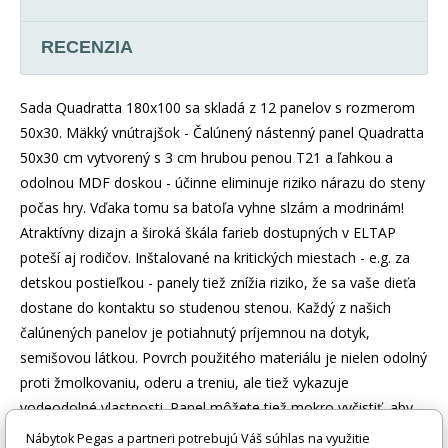
RECENZIA
Sada Quadratta 180x100 sa skladá z 12 panelov s rozmerom
50x30. Mäkký vnútrajšok - Čalúnený nástenný panel Quadratta
50x30 cm vytvorený s 3 cm hrubou penou T21 a ľahkou a
odolnou MDF doskou - účinne eliminuje riziko nárazu do steny
počas hry. Vďaka tomu sa batoľa vyhne slzám a modrinám!
Atraktívny dizajn a široká škála farieb dostupných v ELTAP
poteší aj rodičov. Inštalované na kritických miestach - e.g. za
detskou postieľkou - panely tiež znížia riziko, že sa vaše dieťa
dostane do kontaktu so studenou stenou. Každý z našich
čalúnených panelov je potiahnutý príjemnou na dotyk,
semišovou látkou. Povrch použitého materiálu je nielen odolný
proti žmolkovaniu, oderu a treniu, ale tiež vykazuje
vodeodolné vlastnosti. Panel môžete tiež mokro vyčistiť, aby
ste z neho odstránili prach. Quadratta si udrží svoj bezchybný
Nábytok Pegas a partneri potrebujú Váš súhlas na využitie