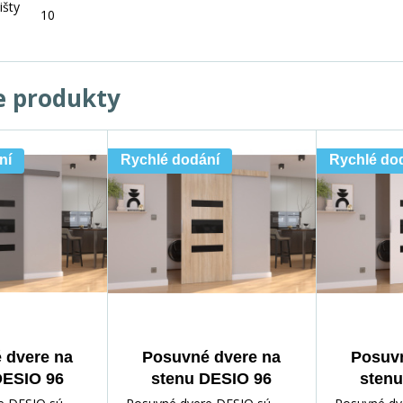
išty
10
e produkty
ní
Rychlé dodání
Rychlé do
 dvere na
Posuvné dvere na
Posuvn
DESIO 96
stenu DESIO 96
stenu
ck Lacobel
Sonoma+Čierny
White+B