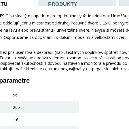
KTU
PRODUKTY
SIO sú skvelým nápadom pre optimálne využitie priestoru. Umožňujú
e oddeľujú jednu miestnosť od druhej.Posuvné dvere DESIO boli vyrob
na ľavú alebo pravú stranu - univerzálne dvere. Navyše si môžete 
. Odporúčame sa oboznámiť s ďalšími modelmi a veľkosťami dverí.
ez príslušenstva a dekorácií (napr. textilných doplnkov, spotrebičov,
 Tovar sa zvyčajne dodáva v demontovanom stave v závislosti od pova
odpovedať skutočnosti z dôvodu nastavenia monitora a prevodu do el
taktujte naše klientske centrum: pegas@nabytok-pegas.sk , alebo zavo
 parametre
96
205
1.6