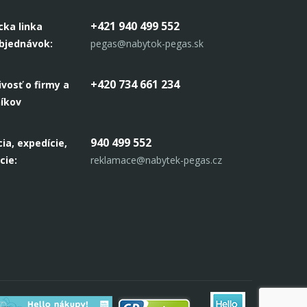
+421 940 499 552
cka linka
objednávok:
pegas@nabytok-pegas.sk
+420 734 661 234
ivosť o firmy a
níkov
940 499 552
ia, expedície,
cie:
reklamace@nabytek-pegas.cz