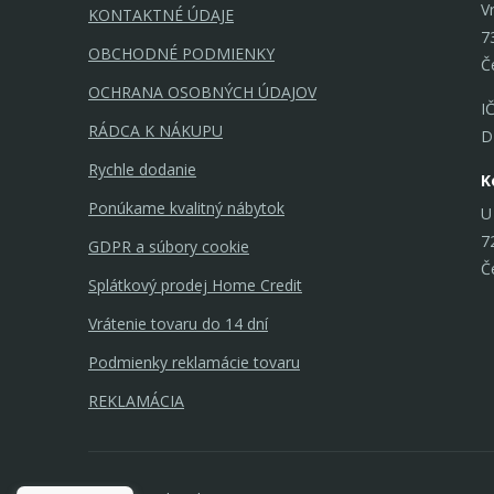
V
KONTAKTNÉ ÚDAJE
7
OBCHODNÉ PODMIENKY
Č
OCHRANA OSOBNÝCH ÚDAJOV
I
RÁDCA K NÁKUPU
D
Rychle dodanie
K
Ponúkame kvalitný nábytok
U
7
GDPR a súbory cookie
Č
Splátkový prodej Home Credit
Vrátenie tovaru do 14 dní
Podmienky reklamácie tovaru
REKLAMÁCIA