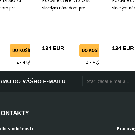
e DESIO sú
Posuvné dvere DESIO sú
Posuvné dv
Lacobel
dom pre
skvelým nápadom pre
skvelým ná
itie priestoru.
optimálne využitie priestoru.
optimálne vy
vorenie
Umožňujú vytvorenie
Umožňujú v
dodatoč
dodatoč
134 EUR
134 EUR
DO KOŠÍKA
DO KOŠÍKA
2 - 4 týdny
2 - 4 týdny
AMO DO VÁŠHO E-MAILU
KONTAKTY
ídlo spoločnosti
Pracovn