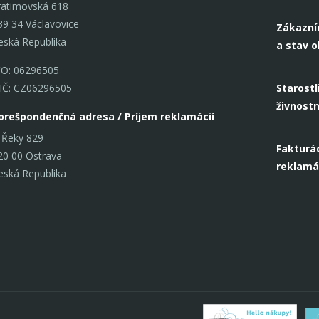
ratimovská 618
39 34 Václavovice
Zákazní
eská Republika
a stav 
ČO: 06296505
IČ: CZ06296505
Starostl
živnost
orešpondenčná adresa / Príjem reklamácií
 Řeky 829
Fakturác
20 00 Ostrava
reklamá
eská Republika