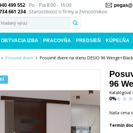
Po - Pia 8:00 - 16:00
940 499 552
pegas@n
734 661 234
Starostlivosť o firmy a živnostníkov
OBÝVACIA IZBA
PRACOVŇA
PREDSIEŇ
KÚPEĽŇA
Posuvné dvere
Posuvné dvere na stenu DESIO 96 Wenge+Black
Posuv
ní
96 We
Katalógové 
0%
Naša cena 
Termín do