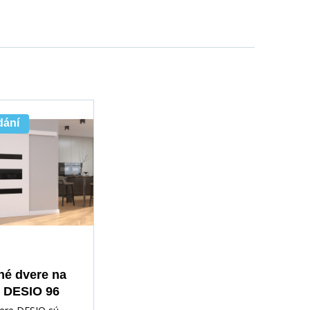
dání
é dvere na
 DESIO 96
lack Lacobel