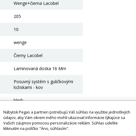
Wenge+čierna Lacobel
205
10
wenge
Čierny Lacobel
Laminovaná doska 16 Mm
Posuvný systém s guličkovými
ložiskami - kov
hliník
Nábytok Pegas a partneri potrebujú Váš súhlas na využitie jednotlivých
Ne
údajov, aby Vám okrem iného mohli ukazovať informácie týkajúce sa
Vašich záujmov pomocou personalizácie reklám. Súhlas udelíte
e
kliknutím na políčko "Áno, súhlasím".
Ďalšia možnosť