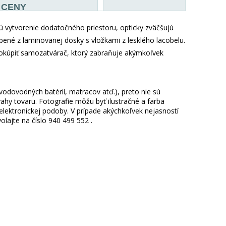
CENY
 vytvorenie dodatočného priestoru, opticky zväčšujú
ené z laminovanej dosky s vložkami z lesklého lacobelu.
dokúpiť samozatvárač, ktorý zabraňuje akýmkoľvek
 vodovodných batérií, matracov atď.), preto nie sú
hy tovaru. Fotografie môžu byť ilustračné a farba
ektronickej podoby. V prípade akýchkoľvek nejasností
lajte na číslo 940 499 552 .