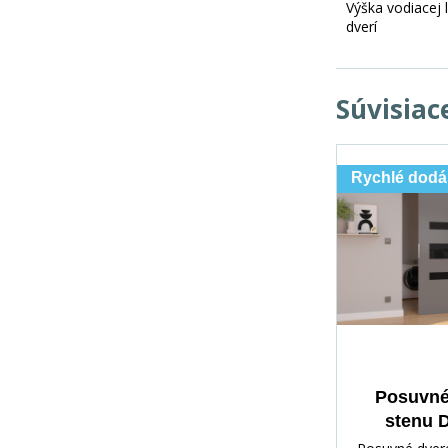
Výška vodiacej l
dverí
Súvisiac
Rychlé dodá
Posuvné
stenu 
Gray+Bla