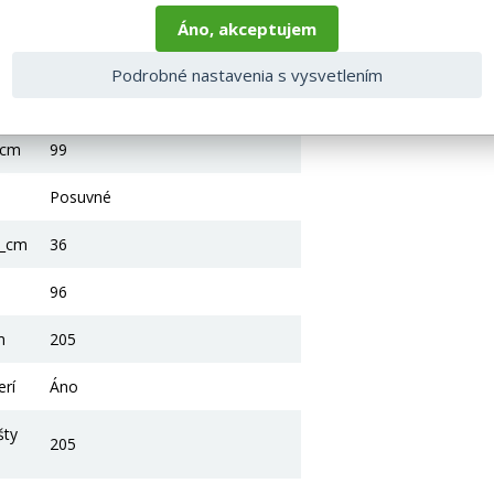
Áno, akceptujem
wenge
Podrobné nastavenia s vysvetlením
Prosím, pošli text, ktorý chceš
preložiť.
_cm
99
Posuvné
2_cm
36
96
m
205
erí
Áno
šty
205