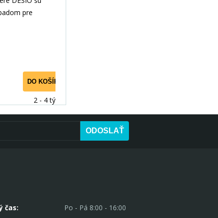
ere DESIO sú
padom pre
užitie priestoru.
ytvorenie
DO KOŠÍKA
2 - 4 týdny
ODOSLAŤ
ý čas:
Po - Pá 8:00 - 16:00