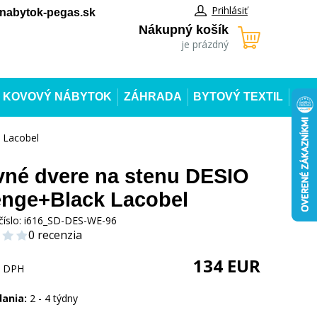
Prihlásiť
abytok-pegas.sk
Nákupný košík
je prázdný
KOVOVÝ NÁBYTOK
ZÁHRADA
BYTOVÝ TEXTIL
 Lacobel
né dvere na stenu DESIO
nge+Black Lacobel
číslo:
i616_SD-DES-WE-96
0 recenzia
134
EUR
s DPH
dania:
2 - 4 týdny