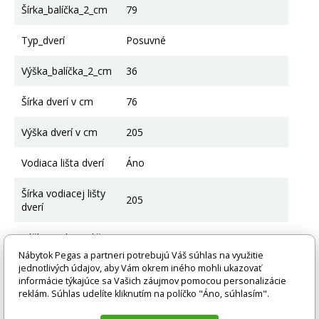
Šírka_balíčka_2_cm
79
Typ_dverí
Posuvné
Výška_balíčka_2_cm
36
Šírka dverí v cm
76
Výška dverí v cm
205
Vodiaca lišta dverí
Áno
Šírka vodiacej lišty
205
dverí
Výška vodiacej lišty
10
dverí
Nábytok Pegas a partneri potrebujú Váš súhlas na využitie
jednotlivých údajov, aby Vám okrem iného mohli ukazovať
informácie týkajúce sa Vašich záujmov pomocou personalizácie
reklám. Súhlas udelíte kliknutím na políčko "Áno, súhlasím".
Súvisiace produkty