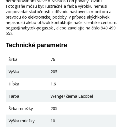
demontovanom stave v závislosti od povahy tovaru.
Fotografie môžu byť ilustračné a farba výrobku nemusí
zodpovedať skutočnosti z dôvodu nastavenia monitora a
prevodu do elektronickej podoby. V prípade akýchkoľvek
nejasností alebo otázok kontaktujte naše klientske centrum:
pegas@nabytok-pegas.sk , alebo zavolajte na číslo 940 499
552 .
Technické parametre
Šírka
76
Výška
205
Hĺbka
1.6
Farba
Wenge+čierna Lacobel
Šírka mriežky
205
Výška mriežky
10