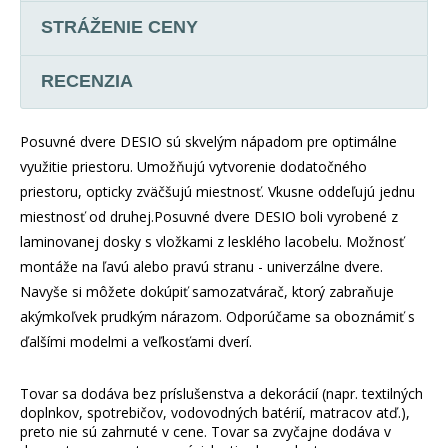
STRÁŽENIE CENY
RECENZIA
Posuvné dvere DESIO sú skvelým nápadom pre optimálne
využitie priestoru. Umožňujú vytvorenie dodatočného
priestoru, opticky zväčšujú miestnosť. Vkusne oddeľujú jednu
miestnosť od druhej.Posuvné dvere DESIO boli vyrobené z
laminovanej dosky s vložkami z lesklého lacobelu. Možnosť
montáže na ľavú alebo pravú stranu - univerzálne dvere.
Navyše si môžete dokúpiť samozatvárač, ktorý zabraňuje
akýmkoľvek prudkým nárazom. Odporúčame sa oboznámiť s
ďalšími modelmi a veľkosťami dverí.
Tovar sa dodáva bez príslušenstva a dekorácií (napr. textilných
doplnkov, spotrebičov, vodovodných batérií, matracov atď.),
preto nie sú zahrnuté v cene. Tovar sa zvyčajne dodáva v