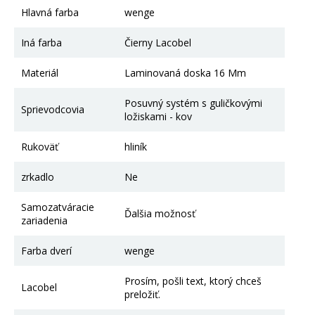
Hlavná farba
wenge
Iná farba
Čierny Lacobel
Materiál
Laminovaná doska 16 Mm
Posuvný systém s guličkovými
Sprievodcovia
ložiskami - kov
Rukoväť
hliník
zrkadlo
Ne
Samozatváracie
Ďalšia možnosť
zariadenia
Farba dverí
wenge
Prosím, pošli text, ktorý chceš
Lacobel
preložiť.