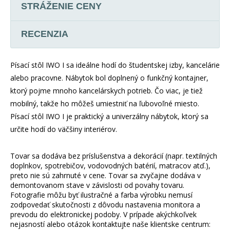
STRÁŽENIE CENY
RECENZIA
Písací stôl IWO I sa ideálne hodí do študentskej izby, kancelárie
alebo pracovne. Nábytok bol doplnený o funkčný kontajner,
ktorý pojme mnoho kancelárskych potrieb. Čo viac, je tiež
mobilný, takže ho môžeš umiestniť na ľubovoľné miesto.
Písací stôl IWO I je praktický a univerzálny nábytok, ktorý sa
určite hodí do väčšiny interiérov.
Tovar sa dodáva bez príslušenstva a dekorácií (napr. textilných
doplnkov, spotrebičov, vodovodných batérií, matracov atď.),
preto nie sú zahrnuté v cene. Tovar sa zvyčajne dodáva v
demontovanom stave v závislosti od povahy tovaru.
Fotografie môžu byť ilustračné a farba výrobku nemusí
zodpovedať skutočnosti z dôvodu nastavenia monitora a
prevodu do elektronickej podoby. V prípade akýchkoľvek
nejasností alebo otázok kontaktujte naše klientske centrum: