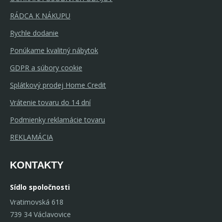
RÁDCA K NÁKUPU
Rychle dodanie
Ponúkame kvalitný nábytok
GDPR a súbory cookie
Splátkový prodej Home Credit
Vrátenie tovaru do 14 dní
Podmienky reklamácie tovaru
REKLAMÁCIA
KONTAKTY
Sídlo spoločnosti
Vratimovská 618
739 34 Václavovice