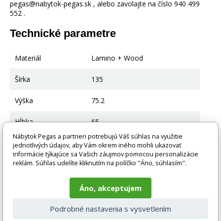
pegas@nabytok-pegas.sk , alebo zavolajte na číslo 940 499
552 .
Technické parametre
Materiál
Lamino + Wood
Šírka
135
Výška
75.2
Hĺbka
65
Nábytok Pegas a partneri potrebujú Váš súhlas na využitie
Farba
Artisan+White
jednotlivých údajov, aby Vám okrem iného mohli ukazovať
informácie týkajúce sa Vašich záujmov pomocou personalizácie
reklám. Súhlas udelíte kliknutím na políčko "Áno, súhlasím".
Hlavná farba
Artisan
Iná farba
Biela
Áno, akceptujem
Materiál
Laminovaná doska 16 Mm
Podrobné nastavenia s vysvetlením