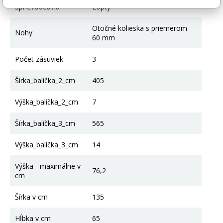
Sprievodcovia
Lopty
Otočné kolieska s priemerom
Nohy
60 mm
Počet zásuviek
3
Šírka_balíčka_2_cm
405
Výška_balíčka_2_cm
7
Šírka_balíčka_3_cm
565
Výška_balíčka_3_cm
14
Výška - maximálne v
76,2
cm
Šírka v cm
135
Hĺbka v cm
65