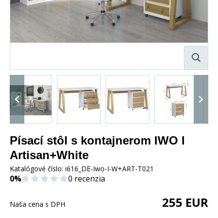
Písací stôl s kontajnerom IWO I
Artisan+White
Katalógové číslo:
i616_DE-Iwo-I-W+ART-T021
0%
0 recenzia
255
EUR
Naša cena s DPH