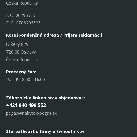
Česká Republika
IČO: 06296505
DIČ: CZ06296505
Korešpondenčná adresa / Príjem reklamácií
U Řeky 829
720 00 Ostrava
Česká Republika
Pracovný čas:
Po - Pá 8:00 - 16:00
Zákaznícka linka
a stav objednávok:
+421 940 499 552
pegas@nabytok-pegas.sk
Starostlivosť o firmy a živnostníkov