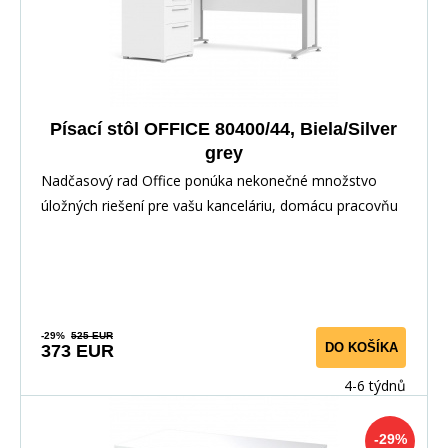
Písací stôl OFFICE 80400/44, Biela/Silver
grey
Nadčasový rad Office ponúka nekonečné množstvo
úložných riešení pre vašu kanceláriu, domácu pracovňu
-29%
525 EUR
DO KOŠÍKA
373 EUR
4-6 týdnů
-29%