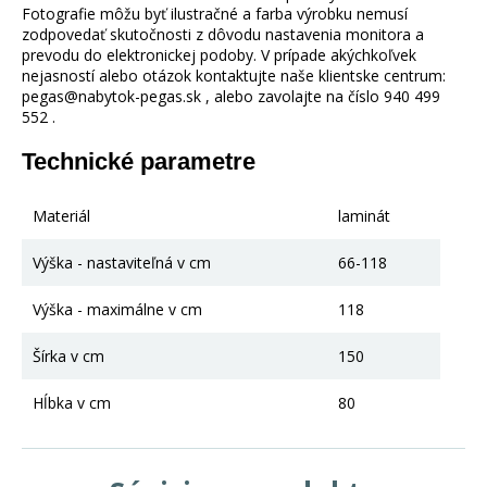
Fotografie môžu byť ilustračné a farba výrobku nemusí
zodpovedať skutočnosti z dôvodu nastavenia monitora a
prevodu do elektronickej podoby. V prípade akýchkoľvek
nejasností alebo otázok kontaktujte naše klientske centrum:
pegas@nabytok-pegas.sk , alebo zavolajte na číslo 940 499
552 .
Technické parametre
Materiál
laminát
Výška - nastaviteľná v cm
66-118
Výška - maximálne v cm
118
Šírka v cm
150
Hĺbka v cm
80