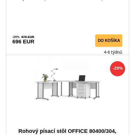
-29%
979 EUR
DO KOŠÍKA
696 EUR
4-6 týdnů
-29%
Rohový písací stôl OFFICE 80400/304,