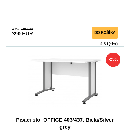
-29%
549 EUR
DO KOŠÍKA
390 EUR
4-6 týdnů
-29%
Písací stôl OFFICE 403/437, Biela/Silver
grey