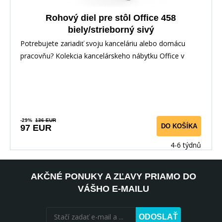
Rohový diel pre stôl Office 458
biely/strieborný sivý
Potrebujete zariadiť svoju kanceláriu alebo domácu
pracovňu? Kolekcia kancelárskeho nábytku Office v
-29%
136 EUR
DO KOŠÍKA
97 EUR
4-6 týdnů
AKČNÉ PONUKY A ZĽAVY PRIAMO DO
VÁŠHO E-MAILU
ODOSLAŤ