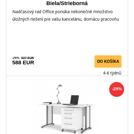
Biela/Strieborná
Nadčasový rad Office ponúka nekonečné množstvo
úložných riešení pre vašu kanceláriu, domácu pracovňu
-29%
827 EUR
DO KOŠÍKA
588 EUR
4-6 týdnů
-29%