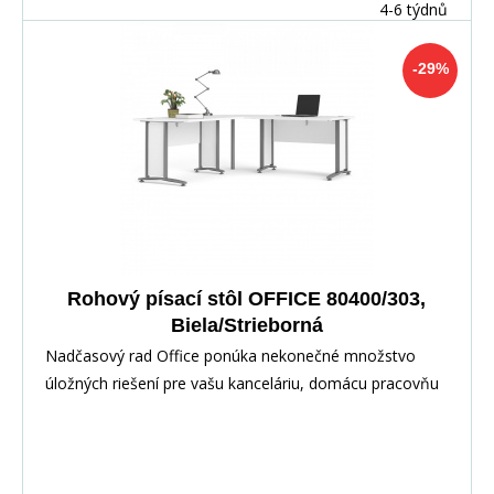
4-6 týdnů
-29%
Rohový písací stôl OFFICE 80400/303,
Biela/Strieborná
Nadčasový rad Office ponúka nekonečné množstvo
úložných riešení pre vašu kanceláriu, domácu pracovňu