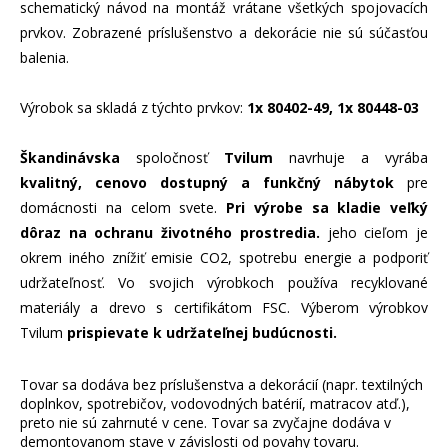
schematický návod na montáž vrátane všetkých spojovacích
prvkov. Zobrazené príslušenstvo a dekorácie nie sú súčasťou
balenia.
Výrobok sa skladá z týchto prvkov:
1x 80402-49, 1x 80448-03
Škandinávska
spoločnosť
Tvilum
navrhuje a vyrába
kvalitný, cenovo dostupný a funkčný nábytok
pre
domácnosti na celom svete.
Pri výrobe sa kladie veľký
dôraz na ochranu životného prostredia.
jeho cieľom je
okrem iného znížiť emisie CO2, spotrebu energie a podporiť
udržateľnosť. Vo svojich výrobkoch používa recyklované
materiály a drevo s certifikátom FSC. Výberom výrobkov
Tvilum
prispievate k udržateľnej budúcnosti.
Tovar sa dodáva bez príslušenstva a dekorácií (napr. textilných
doplnkov, spotrebičov, vodovodných batérií, matracov atď.),
preto nie sú zahrnuté v cene. Tovar sa zvyčajne dodáva v
demontovanom stave v závislosti od povahy tovaru.