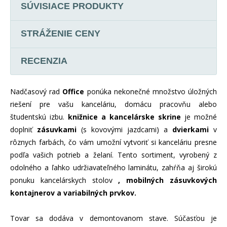
SÚVISIACE PRODUKTY
STRÁŽENIE CENY
RECENZIA
Nadčasový rad
Office
ponúka nekonečné množstvo úložných
riešení pre vašu kanceláriu, domácu pracovňu alebo
študentskú izbu.
knižnice a kancelárske skrine
je možné
doplniť
zásuvkami
(s kovovými jazdcami) a
dvierkami
v
rôznych farbách, čo vám umožní vytvoriť si kanceláriu presne
podľa vašich potrieb a želaní. Tento sortiment, vyrobený z
odolného a ľahko udržiavateľného laminátu, zahŕňa aj širokú
ponuku kancelárskych stolov
, mobilných zásuvkových
kontajnerov a variabilných prvkov.
Tovar sa dodáva v demontovanom stave. Súčasťou je