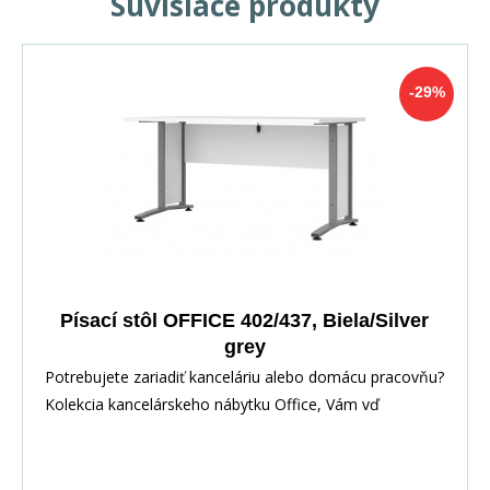
Súvisiace produkty
-29%
Písací stôl OFFICE 402/437, Biela/Silver
grey
Potrebujete zariadiť kanceláriu alebo domácu pracovňu?
Kolekcia kancelárskeho nábytku Office, Vám vď