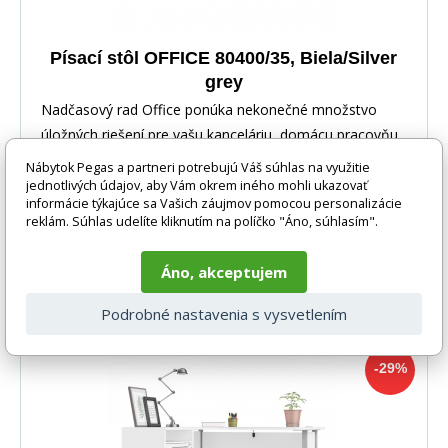
Písací stôl OFFICE 80400/35, Biela/Silver
grey
Nadčasový rad Office ponúka nekonečné množstvo
úložných riešení pre vašu kanceláriu, domácu pracovňu
Nábytok Pegas a partneri potrebujú Váš súhlas na využitie
jednotlivých údajov, aby Vám okrem iného mohli ukazovať
informácie týkajúce sa Vašich záujmov pomocou personalizácie
reklám. Súhlas udelíte kliknutím na políčko "Áno, súhlasím".
-29%
467 EUR
Áno, akceptujem
DO KOŠÍKA
332 EUR
Podrobné nastavenia s vysvetlením
5-10 prac. dnů
-29%