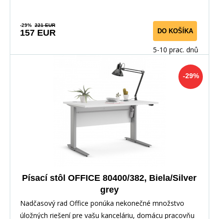
-29%
221 EUR
DO KOŠÍKA
157 EUR
5-10 prac. dnů
-29%
Písací stôl OFFICE 80400/382, Biela/Silver
grey
Nadčasový rad Office ponúka nekonečné množstvo
úložných riešení pre vašu kanceláriu, domácu pracovňu