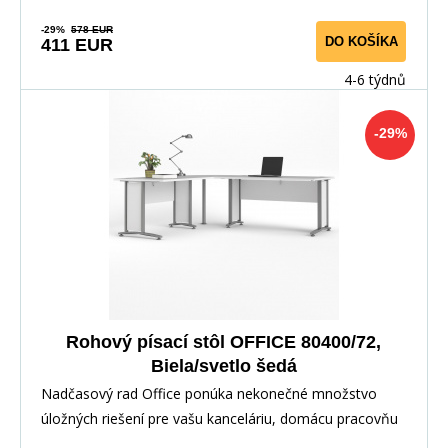
-29%
578 EUR
DO KOŠÍKA
411 EUR
4-6 týdnů
-29%
Rohový písací stôl OFFICE 80400/72,
Biela/svetlo šedá
Nadčasový rad Office ponúka nekonečné množstvo
úložných riešení pre vašu kanceláriu, domácu pracovňu