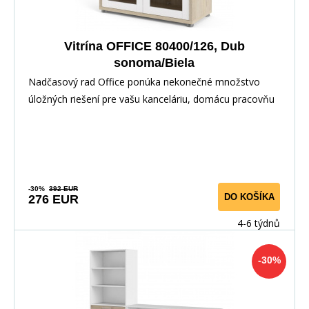
Vitrína OFFICE 80400/126, Dub
sonoma/Biela
Nadčasový rad Office ponúka nekonečné množstvo
úložných riešení pre vašu kanceláriu, domácu pracovňu
-30%
392 EUR
DO KOŠÍKA
276 EUR
4-6 týdnů
-30%