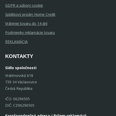
GDPR a súbory cookie
Splátkový prodej Home Credit
Vrátenie tovaru do 14 dní
Podmienky reklamácie tovaru
REKLAMÁCIA
KONTAKTY
Sídlo spoločnosti
Vratimovská 618
739 34 Václavovice
Česká Republika
IČO: 06296505
DIČ: CZ06296505
Korešpondenčná adresa / Príjem reklamácií