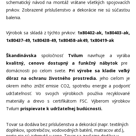
schematický návod na montáž vrátane všetkých spojovacích
prvkov. Zobrazené príslušenstvo a dekorácie nie sú súčasťou
balenia.
Výrobok sa skladá z týchto prvkov:
1x80402-ak, 1x80403-ak,
1x80437-49, 1x80438-49, 1x80458-ak49, 1x80419-ak
Škandinávska
spoločnosť
Tvilum
navrhuje a vyrába
kvalitný, cenovo dostupný a funkčný nábytok
pre
domácnosti po celom svete.
Pri výrobe sa kladie veľký
dôraz na ochranu životného prostredia.
jeho cieľom je
okrem iného znížiť emisie CO2, spotrebu energie a podporiť
udržateľnosť. Vo svojich výrobkoch používa recyklované
materiály a drevo s certifikátom FSC. Výberom výrobkov
Tvilum
prispievate k udržateľnej budúcnosti.
Tovar sa dodáva bez príslušenstva a dekorácií (napr. textilných
doplnkov, spotrebičov, vodovodných batérií, matracov atď.),
preto nie sú zahrnuté v cene. Tovar sa zvyčajne dodáva v