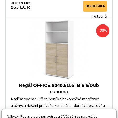
-30%
374 EUR
DO KOŠÍKA
263 EUR
4-6 týdnů
-30%
Regál OFFICE 80400/155, Biela/Dub
sonoma
Nadčasový rad Office ponúka nekonečné množstvo
úložných riešení pre vašu kanceláriu, domácu pracovňu
Nábytok Pegas a partneri potrebujú Váš súhlas na využitie