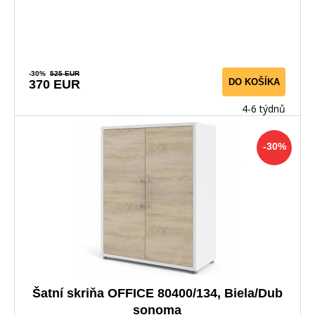
-30%
525 EUR
DO KOŠÍKA
370 EUR
4-6 týdnů
-30%
Šatní skriňa OFFICE 80400/134, Biela/Dub
sonoma