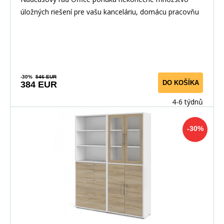
úložných riešení pre vašu kanceláriu, domácu pracovňu
-30%
546 EUR
DO KOŠÍKA
384 EUR
4-6 týdnů
-30%