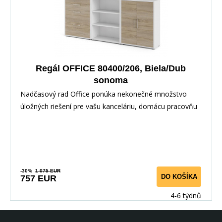
Regál OFFICE 80400/206, Biela/Dub
sonoma
Nadčasový rad Office ponúka nekonečné množstvo
úložných riešení pre vašu kanceláriu, domácu pracovňu
-30%
1 075 EUR
DO KOŠÍKA
757 EUR
4-6 týdnů