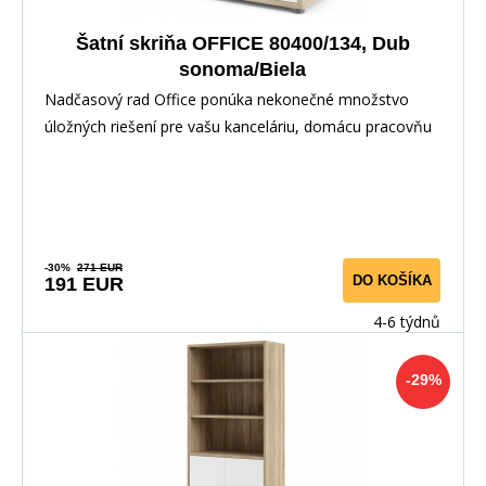
Šatní skriňa OFFICE 80400/134, Dub
sonoma/Biela
Nadčasový rad Office ponúka nekonečné množstvo
úložných riešení pre vašu kanceláriu, domácu pracovňu
-30%
271 EUR
DO KOŠÍKA
191 EUR
4-6 týdnů
-29%