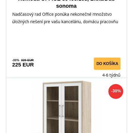
sonoma
Nadčasový rad Office ponúka nekonečné množstvo
úložných riešení pre vašu kanceláriu, domácu pracovňu
-30%
320 EUR
DO KOŠÍKA
225 EUR
4-6 týdnů
-30%