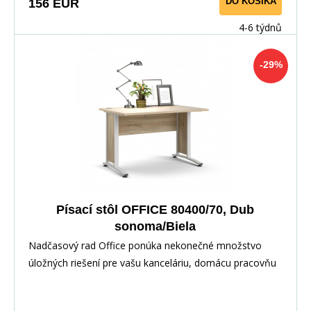
DO KOŠÍKA
156 EUR
4-6 týdnů
-29%
Písací stôl OFFICE 80400/70, Dub
sonoma/Biela
Nadčasový rad Office ponúka nekonečné množstvo
úložných riešení pre vašu kanceláriu, domácu pracovňu