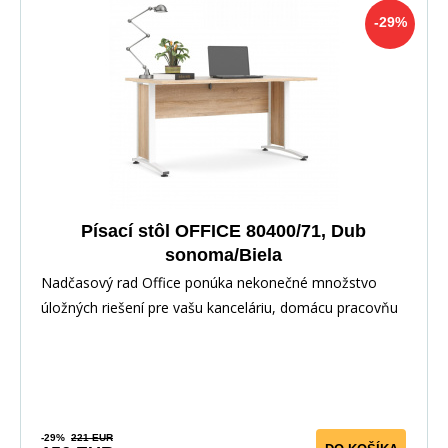
-29%
Písací stôl OFFICE 80400/71, Dub
sonoma/Biela
Nadčasový rad Office ponúka nekonečné množstvo
úložných riešení pre vašu kanceláriu, domácu pracovňu
-29%
221 EUR