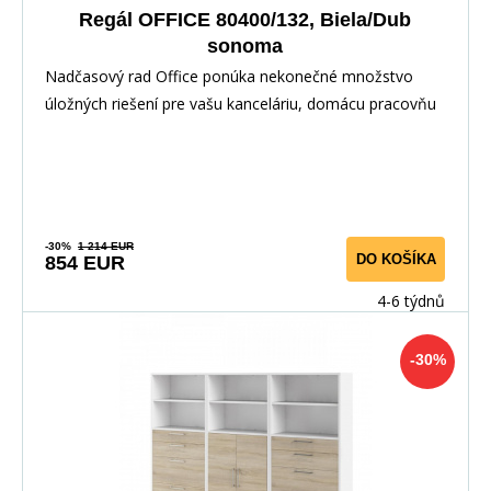
Regál OFFICE 80400/132, Biela/Dub
sonoma
Nadčasový rad Office ponúka nekonečné množstvo
úložných riešení pre vašu kanceláriu, domácu pracovňu
-30%
1 214 EUR
DO KOŠÍKA
854 EUR
4-6 týdnů
-30%