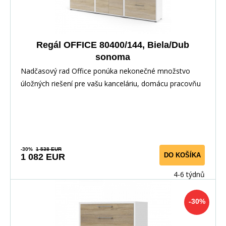
Regál OFFICE 80400/144, Biela/Dub
sonoma
Nadčasový rad Office ponúka nekonečné množstvo
úložných riešení pre vašu kanceláriu, domácu pracovňu
-30%
1 538 EUR
DO KOŠÍKA
1 082 EUR
4-6 týdnů
-30%