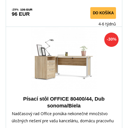
-29%
136 EUR
DO KOŠÍKA
96 EUR
4-6 týdnů
-30%
Písací stôl OFFICE 80400/44, Dub
sonoma/Biela
Nadčasový rad Office ponúka nekonečné množstvo
úložných riešení pre vašu kanceláriu, domácu pracovňu