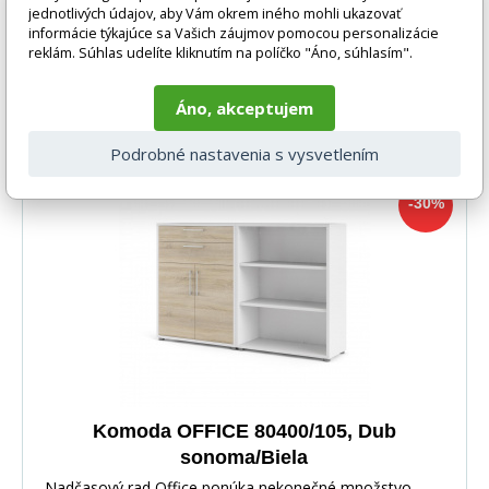
jednotlivých údajov, aby Vám okrem iného mohli ukazovať
informácie týkajúce sa Vašich záujmov pomocou personalizácie
reklám. Súhlas udelíte kliknutím na políčko "Áno, súhlasím".
-30%
340 EUR
DO KOŠÍKA
239 EUR
Áno, akceptujem
4-6 týdnů
Podrobné nastavenia s vysvetlením
-30%
Komoda OFFICE 80400/105, Dub
sonoma/Biela
Nadčasový rad Office ponúka nekonečné množstvo