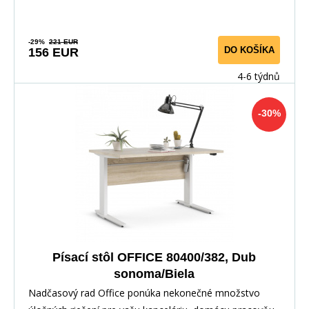
-29%
221 EUR
DO KOŠÍKA
156 EUR
4-6 týdnů
-30%
Písací stôl OFFICE 80400/382, Dub
sonoma/Biela
Nadčasový rad Office ponúka nekonečné množstvo