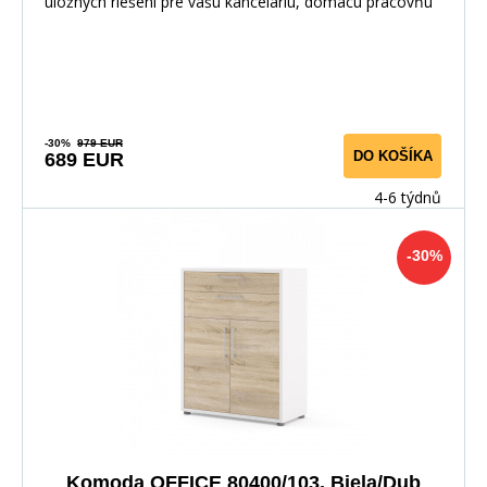
úložných riešení pre vašu kanceláriu, domácu pracovňu
-30%
979 EUR
DO KOŠÍKA
689 EUR
4-6 týdnů
-30%
Komoda OFFICE 80400/103, Biela/Dub