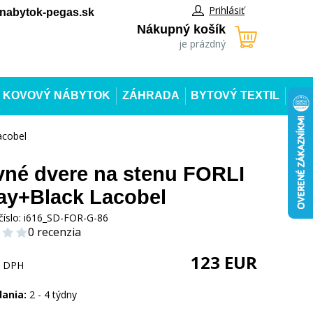
Prihlásiť
abytok-pegas.sk
Nákupný košík
je prázdný
KOVOVÝ NÁBYTOK
ZÁHRADA
BYTOVÝ TEXTIL
acobel
né dvere na stenu FORLI
ay+Black Lacobel
číslo:
i616_SD-FOR-G-86
0 recenzia
123
EUR
s DPH
dania:
2 - 4 týdny