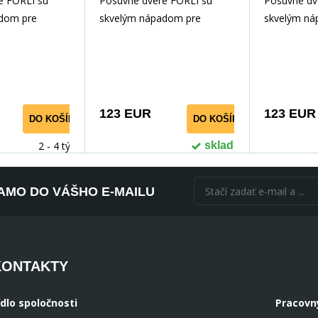
e FORLI sú
Posuvné dvere FORLI sú
Posuvné dv
obel
Lacobel
dom pre
skvelým nápadom pre
skvelým ná
itie priestoru.
optimálne využitie priestoru.
optimálne vy
vorenie
Umožňujú vytvorenie
Umožňujú v
dodatoč
dodatoč
123 EUR
123 EUR
DO KOŠÍKA
DO KOŠÍKA
2 - 4 týdny
skladom
AMO DO VÁŠHO E-MAILU
KONTAKTY
ídlo spoločnosti
Pracovn