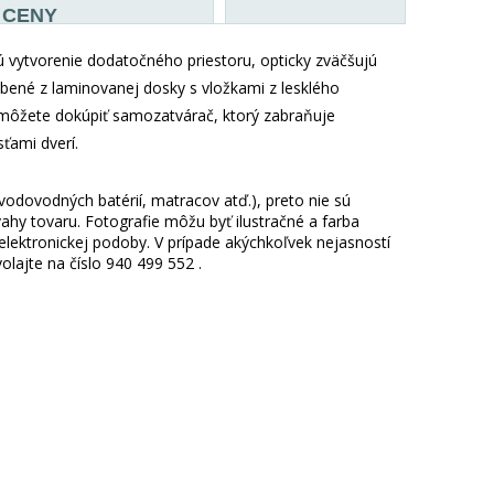
CENY
 vytvorenie dodatočného priestoru, opticky zväčšujú
bené z laminovanej dosky s vložkami z lesklého
i môžete dokúpiť samozatvárač, ktorý zabraňuje
ťami dverí.
 vodovodných batérií, matracov atď.), preto nie sú
hy tovaru. Fotografie môžu byť ilustračné a farba
ektronickej podoby. V prípade akýchkoľvek nejasností
lajte na číslo 940 499 552 .