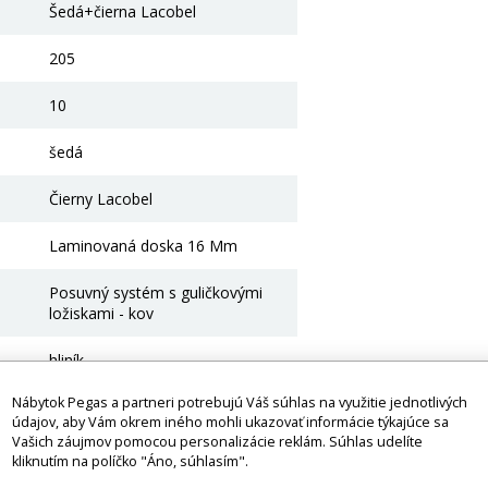
Šedá+čierna Lacobel
205
10
šedá
Čierny Lacobel
Laminovaná doska 16 Mm
Posuvný systém s guličkovými
ložiskami - kov
hliník
Nábytok Pegas a partneri potrebujú Váš súhlas na využitie jednotlivých
Ne
údajov, aby Vám okrem iného mohli ukazovať informácie týkajúce sa
Vašich záujmov pomocou personalizácie reklám. Súhlas udelíte
e
kliknutím na políčko "Áno, súhlasím".
Ďalšia možnosť