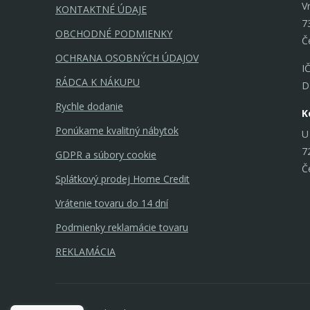
V
KONTAKTNÉ ÚDAJE
7
OBCHODNÉ PODMIENKY
Č
OCHRANA OSOBNÝCH ÚDAJOV
I
RÁDCA K NÁKUPU
D
Rychle dodanie
K
Ponúkame kvalitný nábytok
U
7
GDPR a súbory cookie
Č
Splátkový prodej Home Credit
Vrátenie tovaru do 14 dní
Podmienky reklamácie tovaru
REKLAMÁCIA