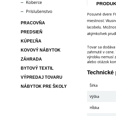
Koberce
PRODU
Príslušenstvo
Posuvné dvere FO
miestnosť. Vkusn
PRACOVŇA
lacobelu. Možnos
PREDSIEŇ
akýmkoľvek prud
KÚPEĽŇA
Tovar sa dodáva b
KOVOVÝ NÁBYTOK
zahrnuté v cene.
výrobku nemusí z
ZÁHRADA
alebo otázok kon
BYTOVÝ TEXTIL
Technické
VÝPREDAJ TOVARU
Šírka
NÁBYTOK PRE ŠKOLY
Výška
Hĺbka