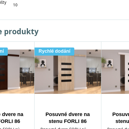
išty
10
e produkty
ní
Rychlé dodání
 dvere na
Posuvné dvere na
Posuvn
FORLI 86
stenu FORLI 86
sten
+Black
Sonoma+Čierny
White+B