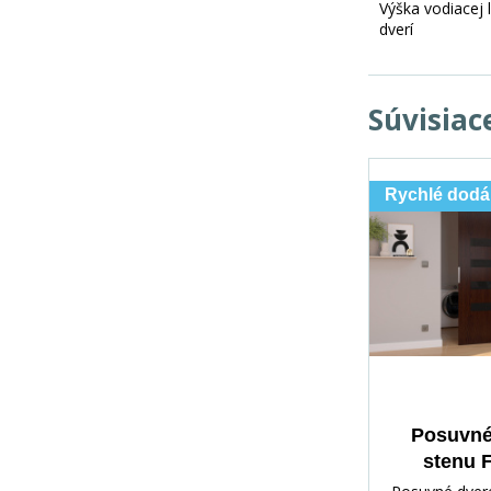
Výška vodiacej l
dverí
Súvisiac
Rychlé dodá
Posuvné
stenu 
Wenge