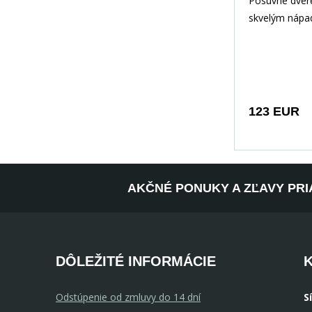
Posuvné dver
Lac
skvelým nápa
optimálne využ
Umožňujú vyt
dodatoč
123 EUR
AKČNÉ PONUKY A ZĽAVY PRI
DÔLEŽITÉ INFORMÁCIE
Odstúpenie od zmluvy do 14 dní
S