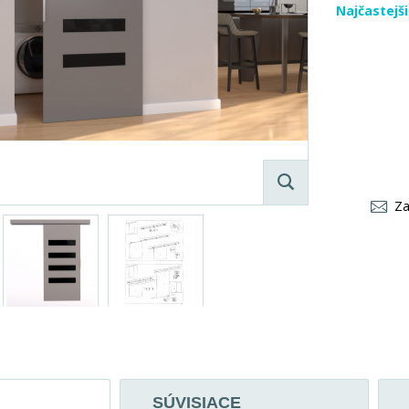
Najčastejš
Za
SÚVISIACE