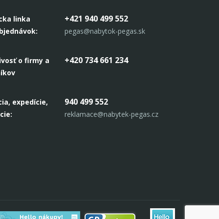
+421 940 499 552
cka linka
objednávok:
pegas@nabytok-pegas.sk
+420 734 661 234
ivosť o firmy a
níkov
940 499 552
ia, expedície,
cie:
reklamace@nabytek-pegas.cz