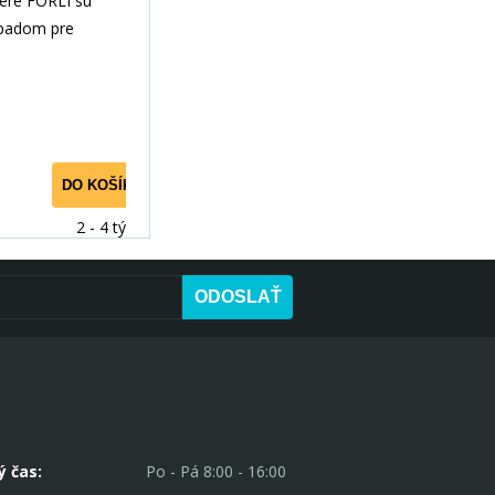
ere FORLI sú
padom pre
užitie priestoru.
ytvorenie
DO KOŠÍKA
2 - 4 týdny
ODOSLAŤ
ý čas:
Po - Pá 8:00 - 16:00