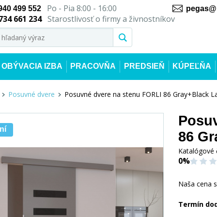
Po - Pia 8:00 - 16:00
940 499 552
pegas@n
734 661 234
Starostlivosť o firmy a živnostníkov
OBÝVACIA IZBA
PRACOVŇA
PREDSIEŇ
KÚPEĽŇA
Posuvné dvere
Posuvné dvere na stenu FORLI 86 Gray+Black L
Posuv
ní
86 Gr
Katalógové 
0%
Naša cena 
Termín do