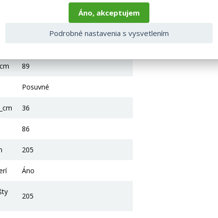
Áno, akceptujem
šedá
Podrobné nastavenia s vysvetlením
Prosím, pošli text, ktorý chceš
preložiť.
_cm
89
Posuvné
2_cm
36
86
m
205
erí
Áno
šty
205