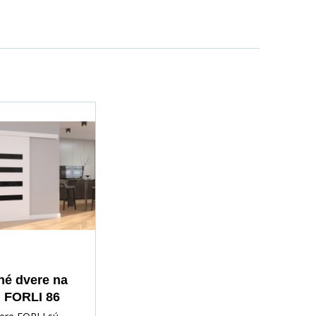
é dvere na
u FORLI 86
lack Lacobel