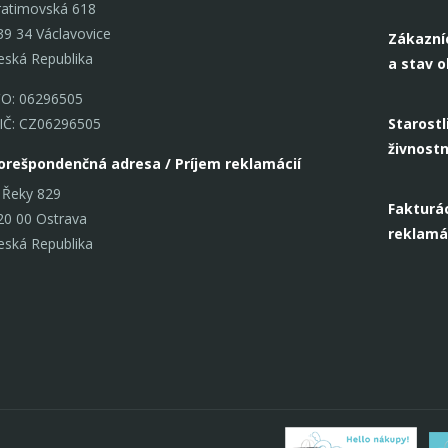
ratimovská 618
39 34 Václavovice
Zákazní
eská Republika
a stav 
ČO: 06296505
IČ: CZ06296505
Starostl
živnost
orešpondenčná adresa / Príjem reklamácií
 Řeky 829
Fakturác
20 00 Ostrava
reklamá
eská Republika