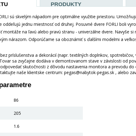
KTU
PRODUKTY
RLI sú skvelým nápadom pre optimálne využitie priestoru. Umožňujú
e oddeľujú jednu miestnosť od druhej. Posuvné dvere FORLI boli vyro
ť montáže na ľavú alebo pravú stranu - univerzálne dvere. Navyše s
kým nárazom. Odporúčame sa oboznámiť s ďalšími modelmi a veľkos
ez príslušenstva a dekorácií (napr. textilných doplnkov, spotrebičov,
 Tovar sa zvyčajne dodáva v demontovanom stave v závislosti od pova
odpovedať skutočnosti z dôvodu nastavenia monitora a prevodu do el
taktujte naše klientske centrum: pegas@nabytok-pegas.sk , alebo zavo
 parametre
86
205
1.6