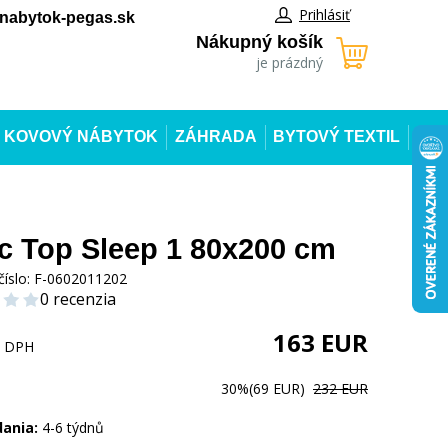
Prihlásiť
abytok-pegas.sk
Nákupný košík
je prázdný
KOVOVÝ NÁBYTOK
ZÁHRADA
BYTOVÝ TEXTIL
c Top Sleep 1 80x200 cm
číslo:
F-0602011202
0 recenzia
163
EUR
s DPH
30%
(69 EUR)
232 EUR
dania:
4-6 týdnů