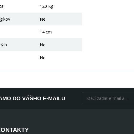
ca
120 Kg
gikov
Ne
14 cm
oťah
Ne
Ne
AMO DO VÁŠHO E-MAILU
KONTAKTY