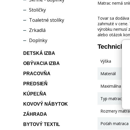
Matrac nemá sním
Stoličky
Tovar sa dodáva b
Toaletné stolíky
zahrnuté v cene.
výrobku nemusí z
Zrkadlá
alebo otázok kon
Doplnky
Technické
DETSKÁ IZBA
Výška
OBÝVACIA IZBA
Materiál
PRACOVŇA
PREDSIEŇ
Maximálna nos
KÚPEĽŇA
Typ matraca
KOVOVÝ NÁBYTOK
Rozmery matra
ZÁHRADA
Poťah matraca
BYTOVÝ TEXTIL