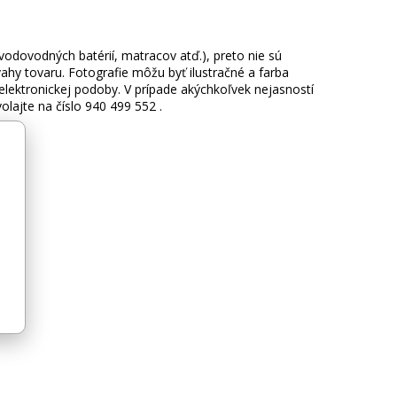
 vodovodných batérií, matracov atď.), preto nie sú
hy tovaru. Fotografie môžu byť ilustračné a farba
ektronickej podoby. V prípade akýchkoľvek nejasností
lajte na číslo 940 499 552 .