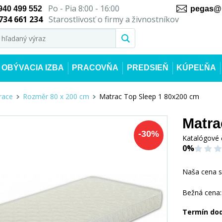
Po - Pia 8:00 - 16:00
940 499 552
pegas@n
734 661 234
Starostlivosť o firmy a živnostníkov
OBÝVACIA IZBA
PRACOVŇA
PREDSIEŇ
KÚPEĽŇA
race
Rozměr 80 x 200 cm
Matrac Top Sleep 1 80x200 cm
Matra
-
30
%
Katalógové 
0%
Naša cena 
Bežná cena:
Termín do