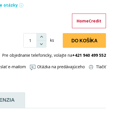
ie otázky
HomeCredit
ks
DO KOŠÍKA
Pre objednanie telefonicky, volajte na
+421 940 499 552
slať e-mailom
Otázka na predávajúceho
Tlačiť
ENZIA