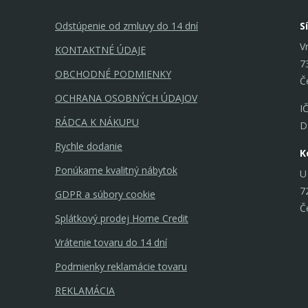
Odstúpenie od zmluvy do 14 dní
S
V
KONTAKTNÉ ÚDAJE
7
OBCHODNÉ PODMIENKY
Č
OCHRANA OSOBNÝCH ÚDAJOV
I
RÁDCA K NÁKUPU
D
Rychle dodanie
K
Ponúkame kvalitný nábytok
U
7
GDPR a súbory cookie
Č
Splátkový prodej Home Credit
Vrátenie tovaru do 14 dní
Podmienky reklamácie tovaru
REKLAMÁCIA