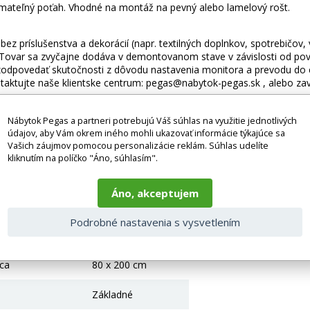
ateľný poťah. Vhodné na montáž na pevný alebo lamelový rošt.
ez príslušenstva a dekorácií (napr. textilných doplnkov, spotrebičov,
 Tovar sa zvyčajne dodáva v demontovanom stave v závislosti od pova
odpovedať skutočnosti z dôvodu nastavenia monitora a prevodu do el
taktujte naše klientske centrum: pegas@nabytok-pegas.sk , alebo zavo
 parametre
Nábytok Pegas a partneri potrebujú Váš súhlas na využitie jednotlivých
údajov, aby Vám okrem iného mohli ukazovať informácie týkajúce sa
14 cm
Vašich záujmov pomocou personalizácie reklám. Súhlas udelíte
kliknutím na políčko "Áno, súhlasím".
flexifoam
Áno, akceptujem
nosť
120 kg
Podrobné nastavenia s vysvetlením
flexifoam
ca
80 x 200 cm
Základné