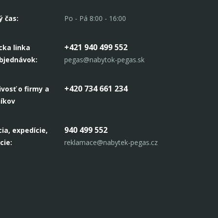
ý čas:
Po - Pá 8:00 - 16:00
+421 940 499 552
cka linka
objednávok:
pegas@nabytok-pegas.sk
+420 734 661 234
ivosť o firmy a
níkov
940 499 552
ia, expedície,
cie:
reklamace@nabytek-pegas.cz