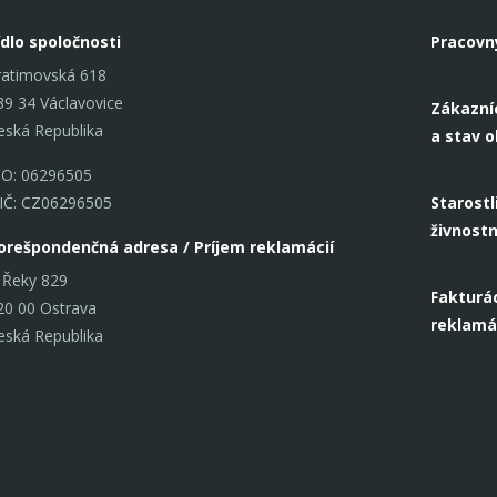
ídlo spoločnosti
Pracovn
ratimovská 618
39 34 Václavovice
Zákazní
eská Republika
a stav 
ČO: 06296505
IČ: CZ06296505
Starostl
živnost
orešpondenčná adresa / Príjem reklamácií
 Řeky 829
Fakturác
20 00 Ostrava
reklamá
eská Republika