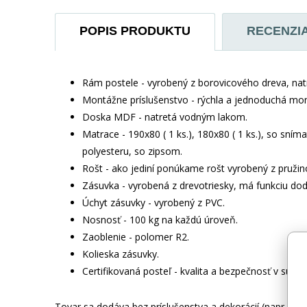
POPIS PRODUKTU
RECENZI
Rám postele - vyrobený z borovicového dreva, na
Montážne príslušenstvo - rýchla a jednoduchá mon
Doska MDF - natretá vodným lakom.
Matrace - 190x80 ( 1 ks.), 180x80 ( 1 ks.), so s
polyesteru, so zipsom.
Rošt - ako jediní ponúkame rošt vyrobený z pružin
Zásuvka - vyrobená z drevotriesky, má funkciu do
Úchyt zásuvky - vyrobený z PVC.
Nosnosť - 100 kg na každú úroveň.
Zaoblenie - polomer R2.
Kolieska zásuvky.
Certifikovaná posteľ - kvalita a bezpečnosť v súl
Tovar sa dodáva bez príslušenstva a dekorácií (napr. tex