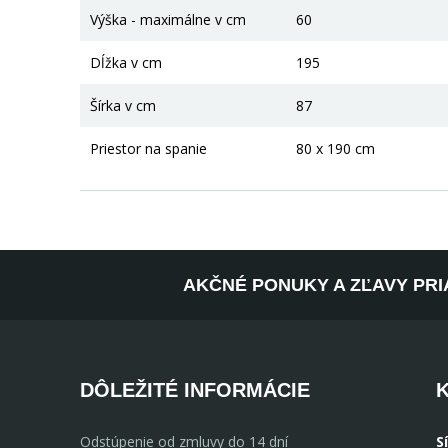
Výška - maximálne v cm
60
Dĺžka v cm
195
Šírka v cm
87
Priestor na spanie
80 x 190 cm
AKČNÉ PONUKY A ZĽAVY PRI
DÔLEŽITÉ INFORMÁCIE
Odstúpenie od zmluvy do 14 dní
S