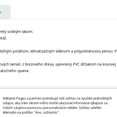
A
tretý vodným lakom.
táž.
nímateľným poťahom, klimatizačným vláknom a polyuretánovou penou. P
ových lamiel, z brezového dreva, upevnený PVC držiakom na kovovej l
datočného spania.
Nábytok Pegas a partneri potrebujú Váš súhlas na využitie jednotlivých
ade s normami TUV.
údajov, aby Vám okrem iného mohli ukazovať informácie týkajúce sa
Vašich záujmov pomocou personalizácie reklám. Súhlas udelíte
kliknutím na políčko "Áno, súhlasím".
tilných doplnkov, spotrebičov, vodovodných batérií, matracov atď.), p