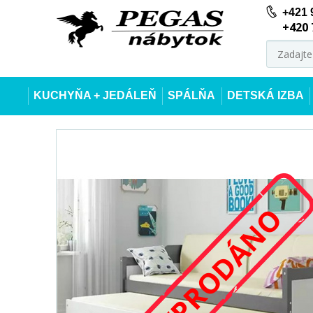
+421 
+420 
KUCHYŇA + JEDÁLEŇ
SPÁLŇA
DETSKÁ IZBA
VYPRODÁNO