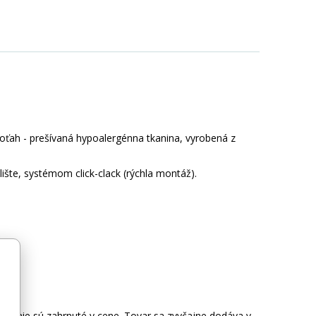
oťah - prešívaná hypoalergénna tkanina, vyrobená z
ište, systémom click-clack (rýchla montáž).
reto nie sú zahrnuté v cene. Tovar sa zvyčajne dodáva v