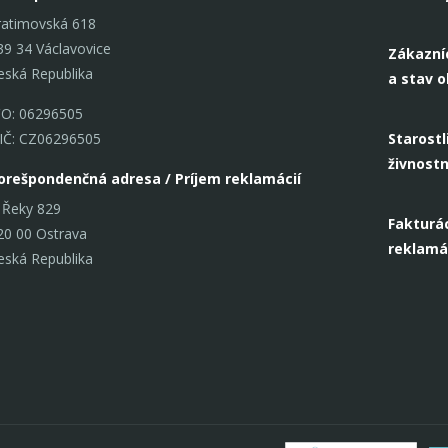
ratimovská 618
39 34 Václavovice
Zákazní
eská Republika
a stav 
ČO: 06296505
IČ: CZ06296505
Starostl
živnost
orešpondenčná adresa / Príjem reklamácií
 Řeky 829
Fakturác
20 00 Ostrava
reklamá
eská Republika