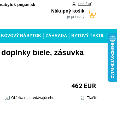
Prihlásiť
abytok-pegas.sk
Nákupný košík
je prázdný
KOVOVÝ NÁBYTOK
ZÁHRADA
BYTOVÝ TEXTIL
 doplnky biele, zásuvka
462
EUR
Otázka na predávajúceho
Tlačiť