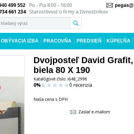
Po - Pia 8:00 - 16:00
940 499 552
pegas@n
734 661 234
Starostlivosť o firmy a živnostníkov
OBÝVACIA IZBA
PRACOVŇA
PREDSIEŇ
KÚPEĽŇA
Dvojposteľ David Grafit,
biela 80 X 190
Katalógové číslo:
i648_2996
0%
0 recenzia
Naša cena s DPH
Zaslať e-mailom