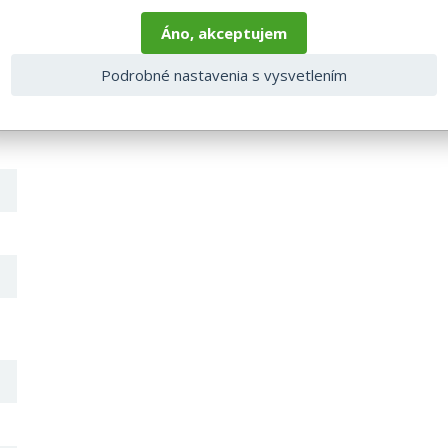
ografie môžu byť ilustračné a farba výrobku nemusí zodpovedať skut
Áno, akceptujem
alebo otázok kontaktujte naše klientske centrum: pegas@nabytok-pegas
Podrobné nastavenia s vysvetlením