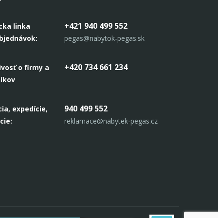
+421 940 499 552
cka linka
objednávok:
pegas@nabytok-pegas.sk
+420 734 661 234
ivosť o firmy a
níkov
940 499 552
ia, expedície,
cie:
reklamace@nabytek-pegas.cz