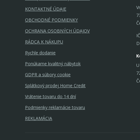
V
KONTAKTNÉ ÚDAJE
7
OBCHODNÉ PODMIENKY
Č
OCHRANA OSOBNÝCH ÚDAJOV
I
RÁDCA K NÁKUPU
D
Rychle dodanie
K
Ponúkame kvalitný nábytok
U
7
GDPR a súbory cookie
Č
Splátkový prodej Home Credit
Vrátenie tovaru do 14 dní
Podmienky reklamácie tovaru
REKLAMÁCIA