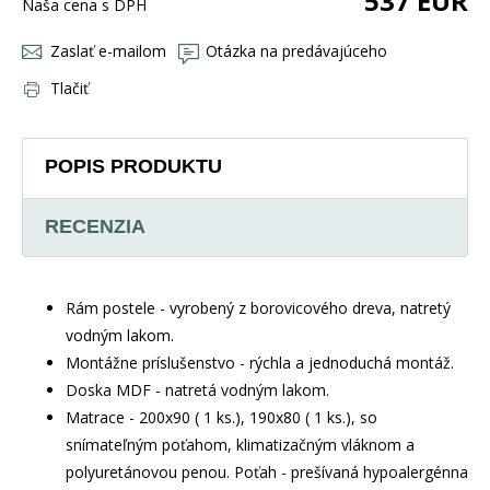
537
EUR
Naša cena s DPH
Zaslať e-mailom
Otázka na predávajúceho
Tlačiť
POPIS PRODUKTU
RECENZIA
Rám postele - vyrobený z borovicového dreva, natretý
vodným lakom.
Montážne príslušenstvo - rýchla a jednoduchá montáž.
Doska MDF - natretá vodným lakom.
Matrace - 200x90 ( 1 ks.), 190x80 ( 1 ks.), so
snímateľným poťahom, klimatizačným vláknom a
polyuretánovou penou. Poťah - prešívaná hypoalergénna