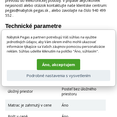
prevodu do elektronickej podoby. V prípade akýchkoľvek
nejasností alebo otázok kontaktujte naše klientske centrum:
pegas@nabytok-pegas.sk , alebo zavolajte na číslo 940 499
552 .
Technické parametre
Nábytok Pegas a partneri potrebujú Váš súhlas na využitie
Posteľ podľa počtu miest na
Pre 2 deti
jednotlivých údajov, aby Vám okrem iného mohli ukazovať
spanie
informácie týkajúce sa Vašich záujmov pomocou personalizácie
reklám. Súhlas udelíte kliknutím na políčko "Áno, súhlasím".
Typ postele
Manželská posteľ
Áno, akceptujem
Farebné prevedenie
Biela
Podrobné nastavenia s vysvetlením
Materiál
Drevo + MDF + HDF
Posteľ bez úložného
úložný priestor
priestoru
Matrac je zahrnutý v cene
Áno
Rošt v ceně
Áno