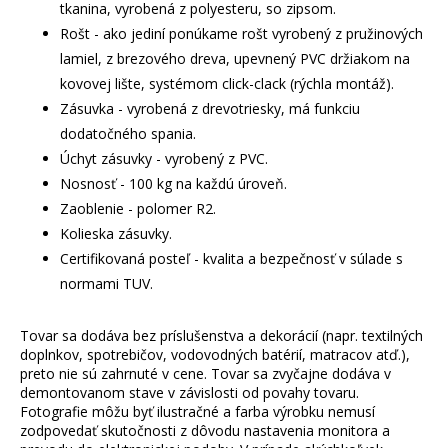
tkanina, vyrobená z polyesteru, so zipsom.
Rošt - ako jediní ponúkame rošt vyrobený z pružinových
lamiel, z brezového dreva, upevnený PVC držiakom na
kovovej lište, systémom click-clack (rýchla montáž).
Zásuvka - vyrobená z drevotriesky, má funkciu
dodatočného spania.
Úchyt zásuvky - vyrobený z PVC.
Nosnosť - 100 kg na každú úroveň.
Zaoblenie - polomer R2.
Kolieska zásuvky.
Certifikovaná posteľ - kvalita a bezpečnosť v súlade s
normami TUV.
Tovar sa dodáva bez príslušenstva a dekorácií (napr. textilných
doplnkov, spotrebičov, vodovodných batérií, matracov atď.),
preto nie sú zahrnuté v cene. Tovar sa zvyčajne dodáva v
demontovanom stave v závislosti od povahy tovaru.
Fotografie môžu byť ilustračné a farba výrobku nemusí
zodpovedať skutočnosti z dôvodu nastavenia monitora a