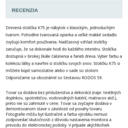
RECENZIA
Drevená stolička K75 je nábytok s klasickým, jednoduchým
tvarom. Pohodlne tvarovaná opierka a veľké mäkké sedadlo
zvyšujú komfort používania. Nadčasový vzhľad stoličky
zaručuje, že sa dokonale hodí do každého interiéru. Stolička
dostupná v širokej škále čalúnenia a farieb dreva. Vyber farbu a
kolekciu látky a navrhni si stoličku svojich snov. Stoličku K75 si
môžete kúpiť samostatne alebo v sade so stolom.
Odporúčame sa oboznámiť so Sestavou RODOS 59.
Tovar sa dodáva bez príslušenstva a dekorácií (napr. textilných
doplnkov, spotrebičov, vodovodných batérií, matracov atď.),
preto nie sú zahrnuté v cene. Tovar sa zvyčajne dodáva v
demontovanom stave v závislosti od povahy tovaru.
Fotografie môžu byť ilustračné a farba výrobku nemusí
zodpovedať skutočnosti z dôvodu nastavenia monitora a
prevodu do elektronickej podoby. V prípade akýchkoľvek