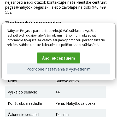
nejasností alebo otázok kontaktujte naše klientske centrum:
pegas@nabytok-pegas.sk , alebo zavolajte na číslo 940 499
552 .
Technické parametre
Nábytok Pegas a partneri potrebujú Váš súhlas na využitie
jednotlivých údajov, aby Vám okrem iného mohli ukazovať
Šírka
43
informácie týkajúce sa Vašich záujmov pomocou personalizácie
reklám. Súhlas udelíte kliknutím na políčko "Áno, súhlasím".
Výška
98
Áno, akceptujem
Farba
Tmavý orech
Podrobné nastavenia s vysvetlením
Hlavná farba
Tmavý orech
Nohy
Bukové drevo
Výška po sedadlo
44
Konštrukcia sedadla
Pena, Nábytková doska
Čalúnenie sedadiel
Tkanina