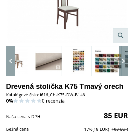
Drevená stolička K75 Tmavý orech
Katalógové číslo:
i616_CH-K75-DW-B146
0%
0 recenzia
85
EUR
Naša cena s DPH
Bežná cena:
17%
(18 EUR)
103 EUR