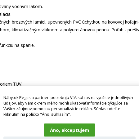
kovaný vodným lakom.
lácia.
ých brezových lamiel, upevnených PVC úchytkou na kovovej koľajnici
ahom, klimatizačným vláknom a polyuretánovou penou. Poťah - prešív
unkciu na spanie.
noriem TUV.
Nábytok Pegas a partneri potrebujú Váš súhlas na využitie jednotlivých
tilných doplnkov, spotrebičov, vodovodných batérií, matracov atď.), p
údajov, aby Vám okrem iného mohli ukazovať informácie týkajúce sa
ografie môžu byť ilustračné a farba výrobku nemusí zodpovedať skut
Vašich záujmov pomocou personalizácie reklám. Súhlas udelíte
alebo otázok kontaktujte naše klientske centrum: pegas@nabytok-pegas
kliknutím na políčko "Áno, súhlasím".
Áno, akceptujem