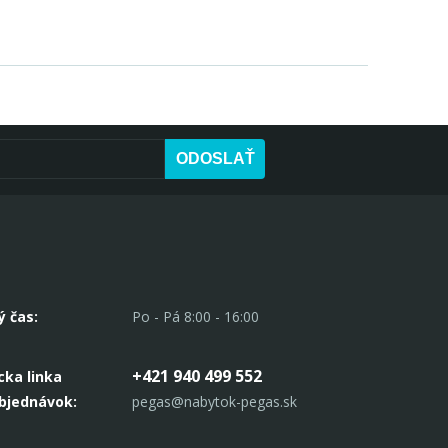
ODOSLAŤ
ý čas:
Po - Pá 8:00 - 16:00
+421 940 499 552
cka linka
objednávok:
pegas@nabytok-pegas.sk