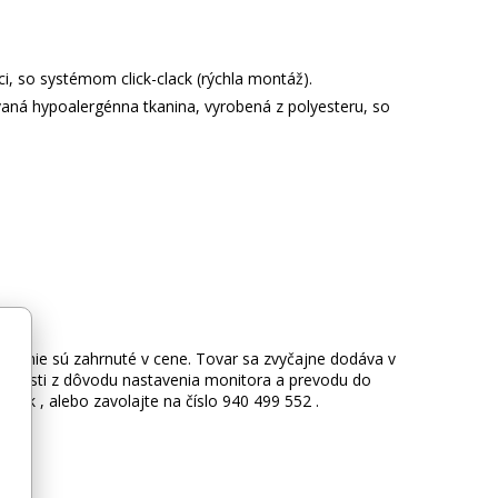
, so systémom click-clack (rýchla montáž).
aná hypoalergénna tkanina, vyrobená z polyesteru, so
reto nie sú zahrnuté v cene. Tovar sa zvyčajne dodáva v
očnosti z dôvodu nastavenia monitora a prevodu do
.sk , alebo zavolajte na číslo 940 499 552 .