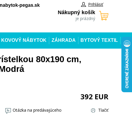
Prihlásiť
abytok-pegas.sk
Nákupný košík
je prázdný
KOVOVÝ NÁBYTOK
ZÁHRADA
BYTOVÝ TEXTIL
ístelkou 80x190 cm,
/Modrá
392
EUR
Otázka na predávajúceho
Tlačiť