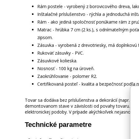
Rám postele - vyrobený z borovicového dreva, la
Inštalačné príslušenstvo - rýchla a jednoduchá inšta
Rám - ako jediná spoločnosť ponúkame rám z pružn
Matrac - hrúbka 7 cm (2 ks.), s odnímateľným poť
zipsom.
Zásuvka - vyrobená z drevotriesky, má doplnkovú f
Rukoväť zásuvky - PVC.
Zásuvkové kolieska.
Nosnosť - 100 kg na úroveň.
Zaokrúhľovanie - polomer R2.
Certifikovaná posteľ - kvalita a bezpečnosť podľa 
Tovar sa dodáva bez príslušenstva a dekorácií (napr. tex
demontovanom stave v závislosti od povahy tovaru. Fot
elektronickej podoby. V prípade akýchkoľvek nejasností 
Technické parametre