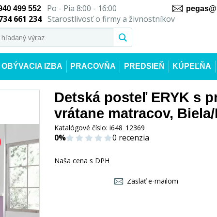
Po - Pia 8:00 - 16:00
940 499 552
pegas@n
734 661 234
Starostlivosť o firmy a živnostníkov
OBÝVACIA IZBA
PRACOVŇA
PREDSIEŇ
KÚPEĽŇA
Detská posteľ ERYK s pr
vrátane matracov, Biela
Katalógové číslo:
i648_12369
0%
0 recenzia
Naša cena s DPH
Zaslať e-mailom