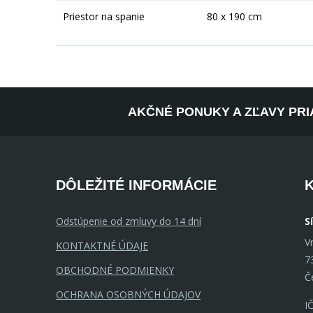
Priestor na spanie
80 x 190 cm
AKČNÉ PONUKY A ZĽAVY PRI
DÔLEŽITÉ INFORMÁCIE
Odstúpenie od zmluvy do 14 dní
S
V
KONTAKTNÉ ÚDAJE
7
OBCHODNÉ PODMIENKY
Č
OCHRANA OSOBNÝCH ÚDAJOV
I