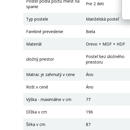
Posteľ podľa počtu miest na
Pre 2 deti
spanie
Typ postele
Manželská posteľ
Farebné prevedenie
Biela
Materiál
Drevo + MDF + HDF
Posteľ bez úložného
úložný priestor
priestoru
Matrac je zahrnutý v cene
Áno
Rošt v ceně
Áno
Výška - maximálne v cm
77
Dĺžka v cm
196
Šírka v cm
87