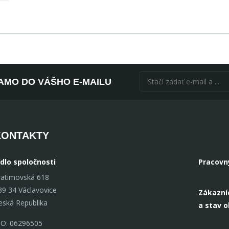
AMO DO VÁŠHO E-MAILU
KONTAKTY
ídlo spoločnosti
Pracovn
ratimovská 618
39 34 Václavovice
Zákazní
eská Republika
a stav 
ČO: 06296505