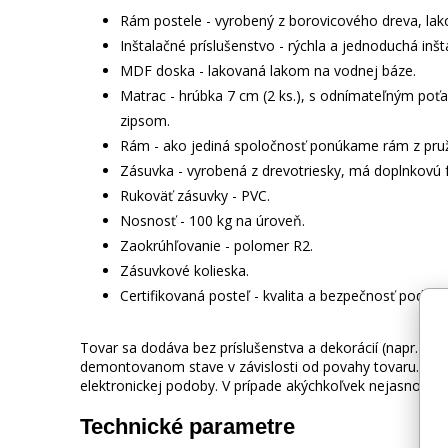
Rám postele - vyrobený z borovicového dreva, la
Inštalačné príslušenstvo - rýchla a jednoduchá inšta
MDF doska - lakovaná lakom na vodnej báze.
Matrac - hrúbka 7 cm (2 ks.), s odnímateľným poť
zipsom.
Rám - ako jediná spoločnosť ponúkame rám z pružn
Zásuvka - vyrobená z drevotriesky, má doplnkovú f
Rukoväť zásuvky - PVC.
Nosnosť - 100 kg na úroveň.
Zaokrúhľovanie - polomer R2.
Zásuvkové kolieska.
Certifikovaná posteľ - kvalita a bezpečnosť podľa 
Tovar sa dodáva bez príslušenstva a dekorácií (napr. tex
demontovanom stave v závislosti od povahy tovaru. Fot
elektronickej podoby. V prípade akýchkoľvek nejasností 
Technické parametre