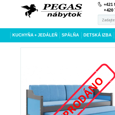
+421 
+420 
KUCHYŇA + JEDÁLEŇ
SPÁLŇA
DETSKÁ IZBA
VYPRODÁNO