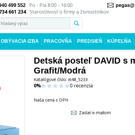
Po - Pia 8:00 - 16:00
940 499 552
pegas@n
734 661 234
Starostlivosť o firmy a živnostníkov
OBÝVACIA IZBA
PRACOVŇA
PREDSIEŇ
KÚPEĽŇA
Detská posteľ DAVID s 
Grafit/Modrá
Katalógové číslo:
i648_5233
0%
0 recenzia
Naša cena s DPH
Zaslať e-mailom