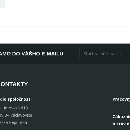
AMO DO VÁŠHO E-MAILU
KONTAKTY
ídlo spoločnosti
Pracovn
ratimovská 618
39 34 Václavovice
Zákazní
eská Republika
a stav 