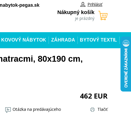
Prihlásiť
abytok-pegas.sk
Nákupný košík
je prázdný
KOVOVÝ NÁBYTOK
ZÁHRADA
BYTOVÝ TEXTIL
matracmi, 80x190 cm,
462
EUR
Otázka na predávajúceho
Tlačiť