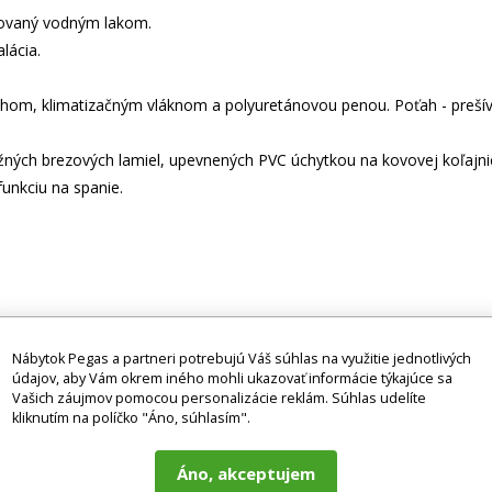
kovaný vodným lakom.
lácia.
ahom, klimatizačným vláknom a polyuretánovou penou. Poťah - prešív
ých brezových lamiel, upevnených PVC úchytkou na kovovej koľajnici
unkciu na spanie.
noriem TUV.
Nábytok Pegas a partneri potrebujú Váš súhlas na využitie jednotlivých
údajov, aby Vám okrem iného mohli ukazovať informácie týkajúce sa
tilných doplnkov, spotrebičov, vodovodných batérií, matracov atď.), p
Vašich záujmov pomocou personalizácie reklám. Súhlas udelíte
ografie môžu byť ilustračné a farba výrobku nemusí zodpovedať skut
kliknutím na políčko "Áno, súhlasím".
alebo otázok kontaktujte naše klientske centrum: pegas@nabytok-pegas
Áno, akceptujem