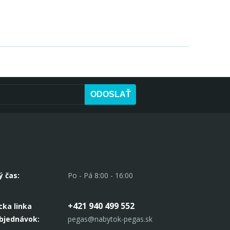
ODOSLAŤ
ý čas:
Po - Pá 8:00 - 16:00
+421 940 499 552
cka linka
objednávok:
pegas@nabytok-pegas.sk