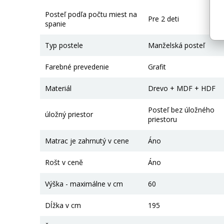
Posteľ podľa počtu miest na
Pre 2 deti
spanie
Typ postele
Manželská posteľ
Farebné prevedenie
Grafit
Materiál
Drevo + MDF + HDF
Posteľ bez úložného
úložný priestor
priestoru
Matrac je zahrnutý v cene
Áno
Rošt v ceně
Áno
Výška - maximálne v cm
60
Dĺžka v cm
195