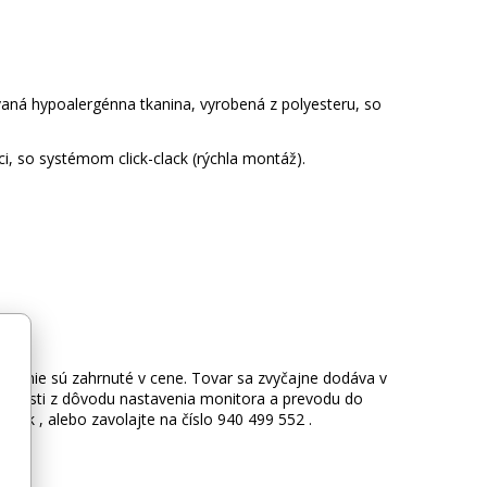
aná hypoalergénna tkanina, vyrobená z polyesteru, so
, so systémom click-clack (rýchla montáž).
reto nie sú zahrnuté v cene. Tovar sa zvyčajne dodáva v
očnosti z dôvodu nastavenia monitora a prevodu do
.sk , alebo zavolajte na číslo 940 499 552 .