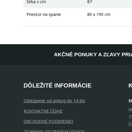
Šírka v cm
87
Priestor na spanie
80 x 190 cm
AKČNÉ PONUKY A ZĽAVY PRI
DÔLEŽITÉ INFORMÁCIE
Odstúpenie od zmluvy do 14 dní
S
V
KONTAKTNÉ ÚDAJE
7
OBCHODNÉ PODMIENKY
Č
OCHRANA OSOBNÝCH ÚDAJOV