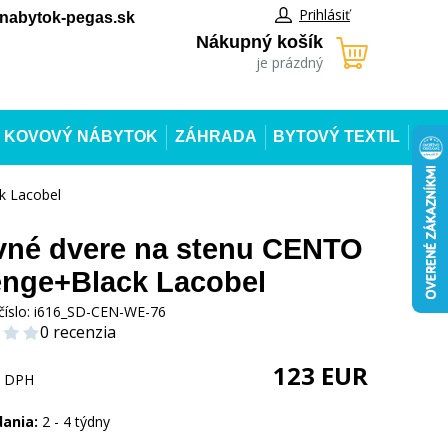
Prihlásiť
abytok-pegas.sk
Nákupný košík
je prázdný
KOVOVÝ NÁBYTOK
ZÁHRADA
BYTOVÝ TEXTIL
k Lacobel
né dvere na stenu CENTO
nge+Black Lacobel
číslo:
i616_SD-CEN-WE-76
0 recenzia
123
EUR
s DPH
dania:
2 - 4 týdny