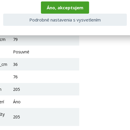
Áno, akceptujem
wenge
Podrobné nastavenia s vysvetlením
Prosím, pošli text, ktorý chceš
preložiť.
_cm
79
Posuvné
2_cm
36
76
m
205
erí
Áno
šty
205