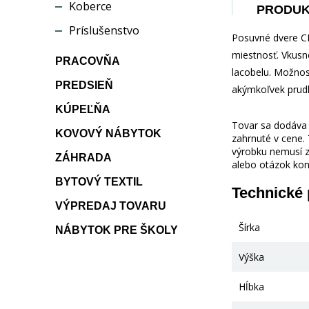
Koberce
PRODU
Príslušenstvo
Posuvné dvere CE
miestnosť. Vkusn
PRACOVŇA
lacobelu. Možnos
PREDSIEŇ
akýmkoľvek prud
KÚPEĽŇA
Tovar sa dodáva b
KOVOVÝ NÁBYTOK
zahrnuté v cene.
výrobku nemusí z
ZÁHRADA
alebo otázok kon
BYTOVÝ TEXTIL
Technické
VÝPREDAJ TOVARU
Šírka
NÁBYTOK PRE ŠKOLY
Výška
Hĺbka