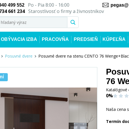
Po - Pia 8:00 - 16:00
940 499 552
pegas@n
734 661 234
Starostlivosť o firmy a živnostníkov
OBÝVACIA IZBA
PRACOVŇA
PREDSIEŇ
KÚPEĽŇA
Posuvné dvere
Posuvné dvere na stenu CENTO 76 Wenge+Blac
Posuv
ní
76 We
Katalógové 
0%
Naša cena 
Termín do