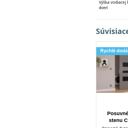
Výška vodiacej l
dverí
Súvisiac
Rychlé dodá
Posuvné
stenu 
Gray+Bla