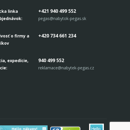
+421 940 499 552
cka linka
objednávok:
pegas@nabytok-pegas.sk
+420 734 661 234
ivosť o firmy a
níkov
940 499 552
ia, expedície,
cie:
reklamace@nabytek-pegas.cz