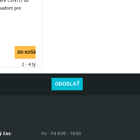
ere CENTO sú
padom pre
užitie priestoru.
ytvorenie
DO KOŠÍKA
2 - 4 týdny
ODOSLAŤ
ý čas:
Po - Pá 8:00 - 16:00