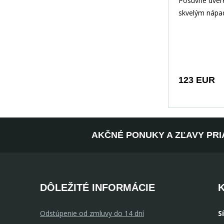
Posuvné dve
skvelým nápa
optimálne využ
Umožňujú vyt
dodatoč
123 EUR
AKČNÉ PONUKY A ZĽAVY PRI
DÔLEŽITÉ INFORMÁCIE
Odstúpenie od zmluvy do 14 dní
S