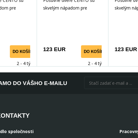
re CENTO sú
Posuvné dvere CENTO sú
Posuvné dv
Lacobel
dom pre
skvelým nápadom pre
skvelým ná
itie priestoru.
optimálne využitie priestoru.
optimálne vy
vorenie
Umožňujú vytvorenie
Umožňujú v
dodatoč
dodatoč
123 EUR
123 EUR
DO KOŠÍKA
DO KOŠÍKA
2 - 4 týdny
2 - 4 týdny
AMO DO VÁŠHO E-MAILU
KONTAKTY
ídlo spoločnosti
Pracovn