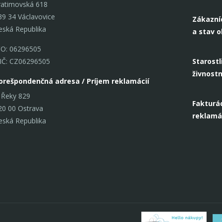
ratimovská 618
39 34 Václavovice
Zákazní
eská Republika
a stav 
ČO: 06296505
IČ: CZ06296505
Starostl
živnost
orešpondenčná adresa / Príjem reklamácií
 Řeky 829
Fakturác
20 00 Ostrava
reklamá
eská Republika