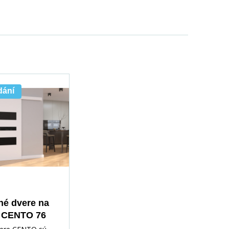
dání
é dvere na
 CENTO 76
lack Lacobel