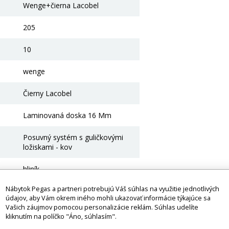
Wenge+čierna Lacobel
205
10
wenge
Čierny Lacobel
Laminovaná doska 16 Mm
Posuvný systém s guličkovými
ložiskami - kov
hliník
Nábytok Pegas a partneri potrebujú Váš súhlas na využitie jednotlivých
Ne
údajov, aby Vám okrem iného mohli ukazovať informácie týkajúce sa
Vašich záujmov pomocou personalizácie reklám. Súhlas udelíte
e
kliknutím na políčko "Áno, súhlasím".
Ďalšia možnosť