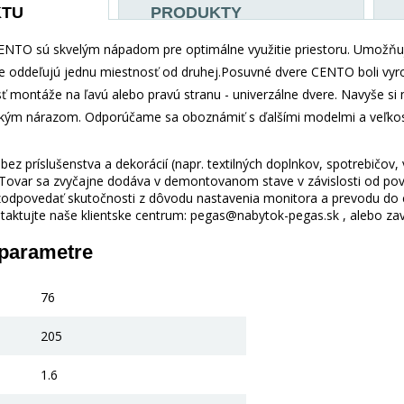
KTU
PRODUKTY
NTO sú skvelým nápadom pre optimálne využitie priestoru. Umožňujú
e oddeľujú jednu miestnosť od druhej.Posuvné dvere CENTO boli vyro
ť montáže na ľavú alebo pravú stranu - univerzálne dvere. Navyše s
kým nárazom. Odporúčame sa oboznámiť s ďalšími modelmi a veľkos
ez príslušenstva a dekorácií (napr. textilných doplnkov, spotrebičov,
 Tovar sa zvyčajne dodáva v demontovanom stave v závislosti od pova
odpovedať skutočnosti z dôvodu nastavenia monitora a prevodu do el
taktujte naše klientske centrum: pegas@nabytok-pegas.sk , alebo zavo
 parametre
76
205
1.6