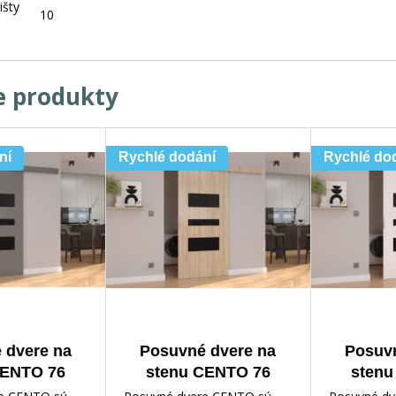
išty
10
e produkty
ní
Rychlé dodání
Rychlé do
 dvere na
Posuvné dvere na
Posuvn
CENTO 76
stenu CENTO 76
stenu
ck Lacobel
Sonoma+Čierny
White+B