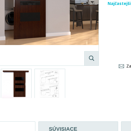
Najčastejš
Za
SÚVISIACE