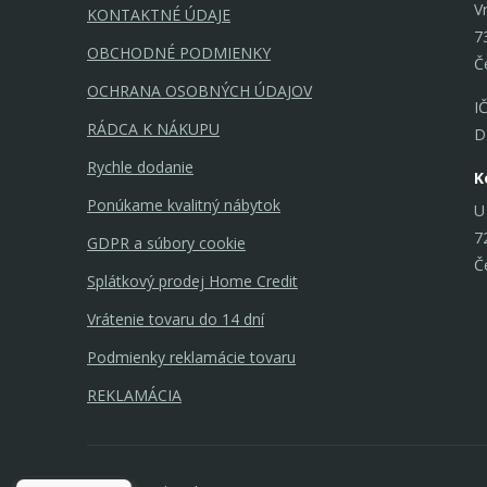
V
KONTAKTNÉ ÚDAJE
7
OBCHODNÉ PODMIENKY
Č
OCHRANA OSOBNÝCH ÚDAJOV
I
RÁDCA K NÁKUPU
D
Rychle dodanie
K
Ponúkame kvalitný nábytok
U
7
GDPR a súbory cookie
Č
Splátkový prodej Home Credit
Vrátenie tovaru do 14 dní
Podmienky reklamácie tovaru
REKLAMÁCIA