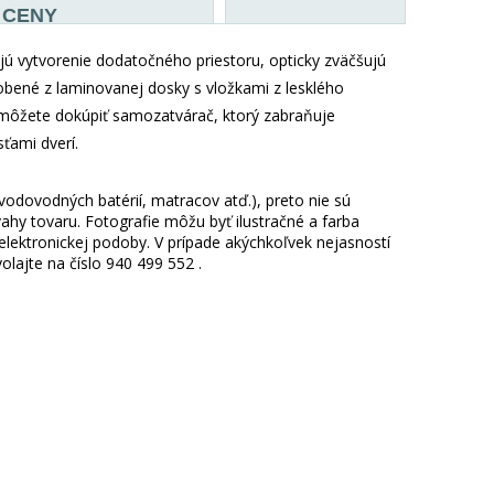
CENY
 vytvorenie dodatočného priestoru, opticky zväčšujú
bené z laminovanej dosky s vložkami z lesklého
i môžete dokúpiť samozatvárač, ktorý zabraňuje
ťami dverí.
 vodovodných batérií, matracov atď.), preto nie sú
hy tovaru. Fotografie môžu byť ilustračné a farba
ektronickej podoby. V prípade akýchkoľvek nejasností
lajte na číslo 940 499 552 .